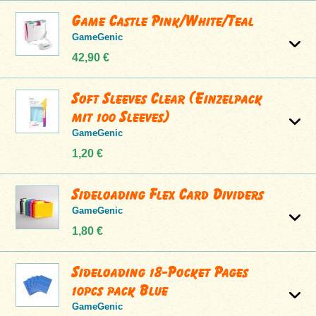
Game Castle Pink/White/Teal
GameGenic
42,90 €
Soft Sleeves Clear (Einzelpack
mit 100 Sleeves)
GameGenic
1,20 €
Sideloading Flex Card Dividers
GameGenic
1,80 €
Sideloading 18-Pocket Pages
10pcs pack Blue
GameGenic