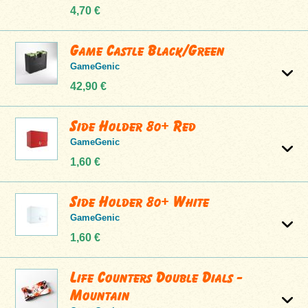
4,70 €
Game Castle Black/Green
GameGenic
42,90 €
Side Holder 80+ Red
GameGenic
1,60 €
Side Holder 80+ White
GameGenic
1,60 €
Life Counters Double Dials -
Mountain