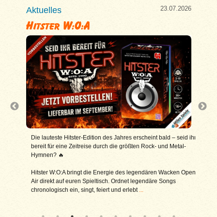
7.2026
23.07.2026
Aktuelles
Aktu
Hitster W:O:A
Asm
 uns und
Die lauteste Hitster-Edition des Jahres erscheint bald – seid ihr
Jetz
bereit für eine Zeitreise durch die größten Rock- und Metal-
% sp
Hymnen? 🔥
Spie
n
zweigte
Hitster W:O:A bringt die Energie des legendären Wacken Open
Ob e
dungen
Air direkt auf euren Spieltisch. Ordnet legendäre Songs
pack
chronologisch ein, singt, feiert und erlebt
...
nahe