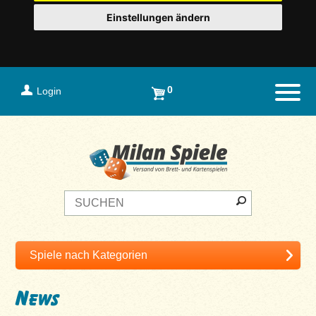
Einstellungen ändern
0
Login
Naviga
News