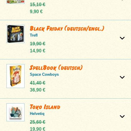
15,10 €
9,90 €
Black Friday (deutsch/engl.)
Trefl
19,90 €
14,90 €
SpellBook (deutsch)
Space Cowboys
41,40 €
36,90 €
Toko Island
Helvetiq
25,60 €
19,90 €