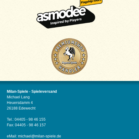
Milan-Spiele - Spieleversand
Michael Lang
Heuersdamm 4
26188 Edewecht
Tel.: 04405 - 98 46 155
Fax: 04405 - 98 46 157
eMail:
michael@milan-spiele.de