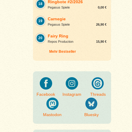
Ringbote #2/2026
18
Pegasus Spiele
0,00 €
Carnegie
19
Pegasus Spiele
26,90 €
Fairy Ring
20
Repos Production
15,90 €
Mehr Bestseller
Facebook
Instagram
Threads
Mastodon
Bluesky