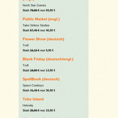
North Star Games
Statt
79,90 €
nur 69,90 €
Public Market (engl.)
Talon Strikes Studios
Statt
57,40 €
nur 46,90 €
Flower Show (deutsch)
Trefl
Statt
15,10 €
nur 9,90 €
Black Friday (deutsch/engl.)
Trefl
Statt
19,90 €
nur 14,90 €
SpellBook (deutsch)
Space Cowboys
Statt
41,40 €
nur 36,90 €
Toko Island
Helvetiq
Statt
25,60 €
nur 19,90 €