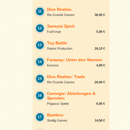
Dice Realms
11
Rio Grande Games
36,90 €
Samurai Spirit
12
FunForge
5,90 €
Toy Battle
13
Repos Production
26,10 €
Faraway: Unter den Sternen
14
Kosmos
4,90 €
Dice Realms: Trade
15
Rio Grande Games
26,90 €
Carnegie: Abteilungen &
16
Spenden
Pegasus Spiele
6,90 €
Bamboo
17
Skellig Games
14,90 €