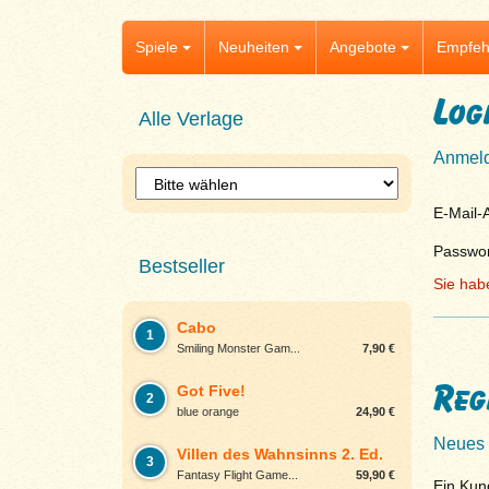
Spiele
Neuheiten
Angebote
Empfeh
Log
Alle Verlage
Anmeld
E-Mail-
Passwor
Bestseller
Sie hab
Cabo
1
Smiling Monster Gam...
7,90 €
Reg
Got Five!
2
blue orange
24,90 €
Neues 
Villen des Wahnsinns 2. Ed.
3
Fantasy Flight Game...
59,90 €
Ein Kun