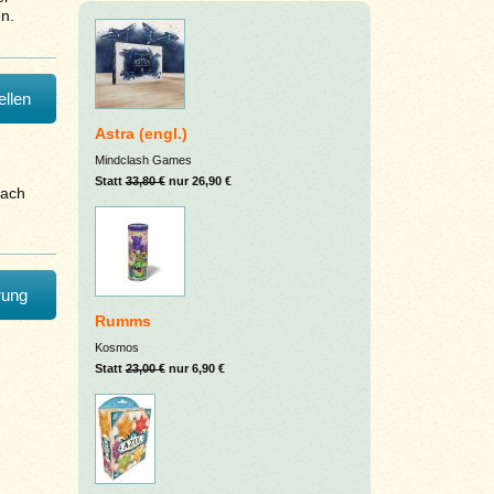
n.
llen
Astra (engl.)
Mindclash Games
Statt
33,80 €
nur 26,90 €
fach
rung
Rumms
Kosmos
Statt
23,00 €
nur 6,90 €