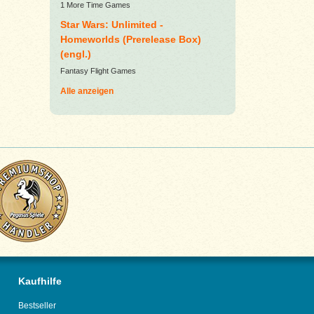
1 More Time Games
Star Wars: Unlimited -
Homeworlds (Prerelease Box)
(engl.)
Fantasy Flight Games
Alle anzeigen
Kaufhilfe
Bestseller