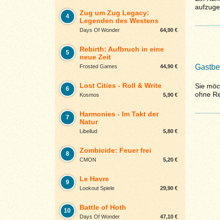
aufzugeb
Zug um Zug Legacy:
4
Legenden des Westens
Days Of Wonder
64,90 €
Rebirth: Aufbruch in eine
5
neue Zeit
Gastbe
Frosted Games
44,90 €
Lost Cities - Roll & Write
Sie möc
6
ohne Re
Kosmos
5,90 €
Harmonies - Im Takt der
7
Natur
Libellud
5,80 €
Zombicide: Feuer frei
8
CMON
5,20 €
Le Havre
9
Lookout Spiele
29,90 €
Battle of Hoth
10
Days Of Wonder
47,10 €