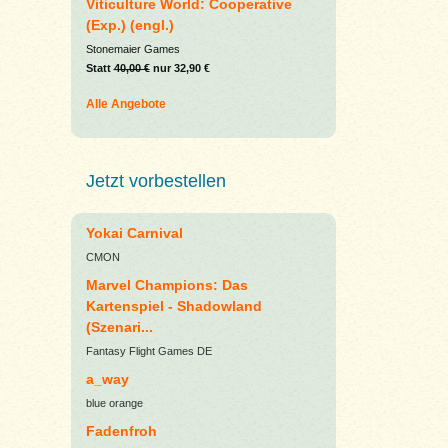
Viticulture World: Cooperative
(Exp.) (engl.)
Stonemaier Games
Statt
40,00 €
nur 32,90 €
Alle Angebote
Jetzt vorbestellen
Yokai Carnival
CMON
Marvel Champions: Das
Kartenspiel - Shadowland
(Szenari...
Fantasy Flight Games DE
a_way
blue orange
Fadenfroh