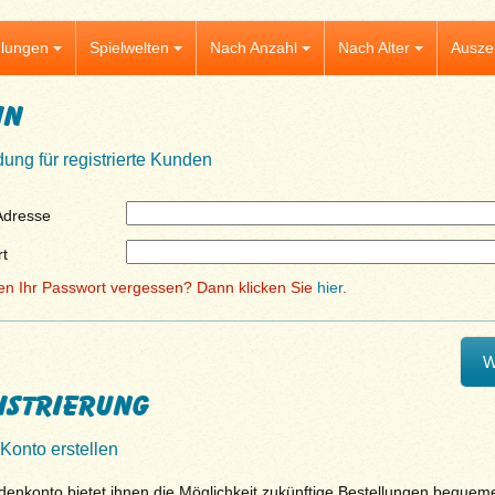
lungen
Spielwelten
Nach Anzahl
Nach Alter
Ausze
in
ung für registrierte Kunden
Adresse
t
en Ihr Passwort vergessen? Dann klicken Sie
hier
.
istrierung
Konto erstellen
denkonto bietet ihnen die Möglichkeit zukünftige Bestellungen bequem