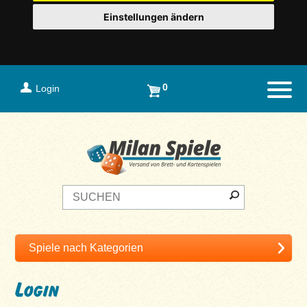
Einstellungen ändern
0
Login
Naviga
Login