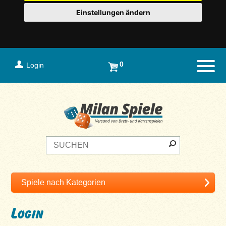
Einstellungen ändern
0
Login
Naviga
Login