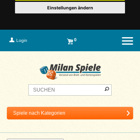
Einstellungen ändern
0
Login
Naviga