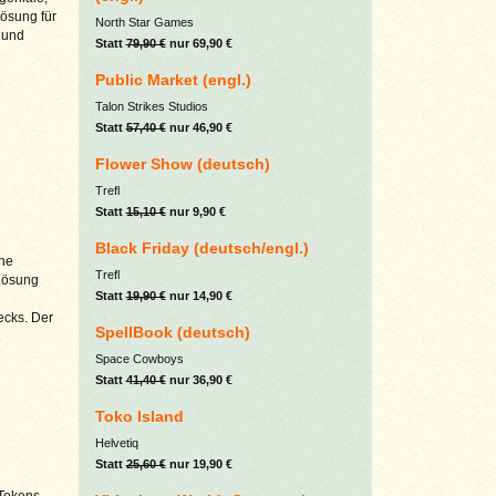
Lösung für
North Star Games
r und
Statt
79,90 €
nur 69,90 €
Public Market (engl.)
Talon Strikes Studios
Statt
57,40 €
nur 46,90 €
Flower Show (deutsch)
Trefl
Statt
15,10 €
nur 9,90 €
Black Friday (deutsch/engl.)
ine
Trefl
 Lösung
Statt
19,90 €
nur 14,90 €
ecks. Der
SpellBook (deutsch)
.
Space Cowboys
Statt
41,40 €
nur 36,90 €
Toko Island
Helvetiq
Statt
25,60 €
nur 19,90 €
 Tokens