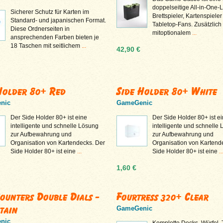
doppelseitige All-in-One-
Sicherer Schutz für Karten im
Brettspieler, Kartenspiele
Standard- und japanischen Format.
Tabletop-Fans. Zusätzlich
Diese Ordnerseiten in
mitoptionalem
...
ansprechenden Farben bieten je
18 Taschen mit seitlichem
...
42,90 €
Holder 80+ Red
Side Holder 80+ White
nic
GameGenic
Der Side Holder 80+ ist eine
Der Side Holder 80+ ist e
intelligente und schnelle Lösung
intelligente und schnelle
zur Aufbewahrung und
zur Aufbewahrung und
Organisation von Kartendecks. Der
Organisation von Kartend
Side Holder 80+ ist eine
...
Side Holder 80+ ist eine
..
1,60 €
Counters Double Dials -
Fourtress 320+ Clear
tain
GameGenic
nic
Komplette Decks, Würfel,