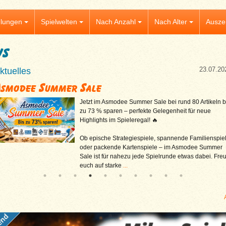
lungen
Spielwelten
Nach Anzahl
Nach Alter
Ausze
ws
23.07.20
ktuelles
Asmodee Summer Sale
Jetzt im Asmodee Summer Sale bei rund 80 Artikeln b
zu 73 % sparen – perfekte Gelegenheit für neue
Highlights im Spieleregal! 🔥
Ob epische Strategiespiele, spannende Familienspie
oder packende Kartenspiele – im Asmodee Summer
Sale ist für nahezu jede Spielrunde etwas dabei. Freu
euch auf starke
...