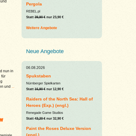
r und
Pergola
REBEL.pl
Statt
39,90 €
nur 23,90 €
Weitere Angebote
Neue Angebote
06.08.2026
d nun in
Spukstaben
 für
ng
Nürnberger Spielkarten
gen und
...
Statt
16,90 €
nur 12,90 €
Raiders of the North Sea: Hall of
Heroes (Exp.) (engl.)
Renegade Game Studios
en
Statt
43,20 €
nur 32,90 €
Paint the Roses Deluxe Version
(engl.)
geniale,