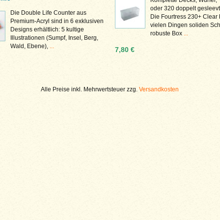
oder 320 doppelt gesleevt
Die Double Life Counter aus
Die Fourtress 230+ Clear 
Premium-Acryl sind in 6 exklusiven
vielen Dingen soliden Sch
Designs erhältlich: 5 kultige
robuste Box
...
Illustrationen (Sumpf, Insel, Berg,
Wald, Ebene),
...
7,80 €
Alle Preise inkl. Mehrwertsteuer zzg.
Versandkosten