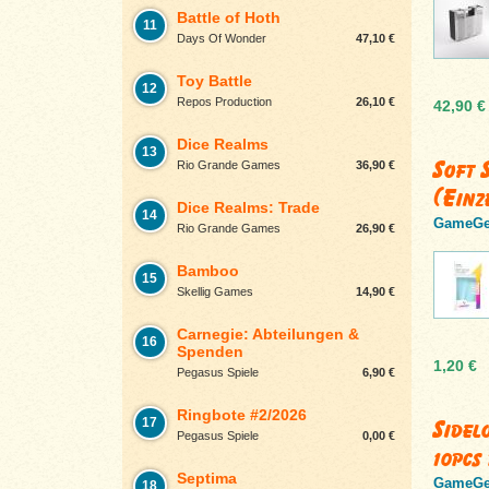
Battle of Hoth
11
Days Of Wonder
47,10 €
Toy Battle
12
Repos Production
26,10 €
42,90 €
Dice Realms
13
Soft 
Rio Grande Games
36,90 €
(Einz
Dice Realms: Trade
14
GameGe
Rio Grande Games
26,90 €
Bamboo
15
Skellig Games
14,90 €
Carnegie: Abteilungen &
16
Spenden
1,20 €
Pegasus Spiele
6,90 €
Ringbote #2/2026
Sidel
17
Pegasus Spiele
0,00 €
10pcs
Septima
GameGe
18