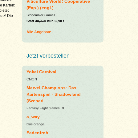
Viticulture World: Cooperative
e Karten:
(Exp.) (engl.)
bietet
Stonemaier Games
utz! Die
Statt
40,00 €
nur 32,90 €
Alle Angebote
Jetzt vorbestellen
Yokai Carnival
CMON
Marvel Champions: Das
Kartenspiel - Shadowland
(Szenari...
Fantasy Flight Games DE
a_way
blue orange
Fadenfroh