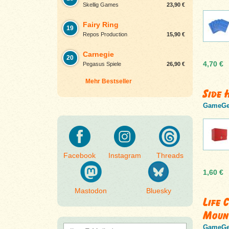
Skellig Games
23,90 €
Fairy Ring
19
Repos Production
15,90 €
Carnegie
20
4,70 €
Pegasus Spiele
26,90 €
Mehr Bestseller
Side 
GameGe
Facebook
Instagram
Threads
1,60 €
Mastodon
Bluesky
Life 
Moun
GameGe