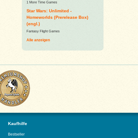
1 More Time Games
Star Wars: Unlimited -
Homeworlds (Prerelease Box)
(engl.)
Fantasy Flight Games
Alle anzeigen
Kaufhilfe
Bestseller