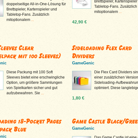
Brettspieler, Kartenspiele
doppelseitige All-in-One-Lösung für
Tabletop-Fans. Zusätzlich
Brettspieler, Kartenspieler und
mitoptionalem
...
Tabletop-Fans. Zusätzlich
mitoptionalem
...
42,90 €
Sleeves Clear
Sideloading Flex Card
elpack mit 100 Sleeves)
Dividers
nic
GameGenic
Diese Packung mit 100 Soft
Die Flex Card Dividers sin
Sleeves bietet eine erschwingliche
einer zusätzlichen Version
Option, um größere Sammlungen
Sideloading-Aufbewahru
von Spielkarten sicher und gut
optimiert. Diese langlebi
aufzubewahren. Sie
...
1,80 €
oading 18-Pocket Pages
Game Castle Black/Gre
 pack Blue
GameGenic
nic
Das Game Castle ist eine 