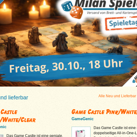
Alle Neu und Lieferbar
d lieferbar
Castle
Game Castle Pink/White
/White/Clear
GameGenic
nic
Das Game Castle ist eine 
doppelseitige All-in-One-
Das Game Castle ist eine geniale,