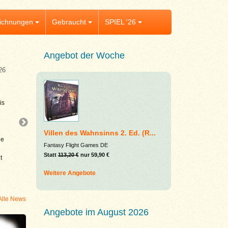
ichnungen
Gebraucht
SPIEL '26
Angebot der Woche
26
Aktuelles
Zug um Zug Legacy: Legenden des Westens
is
TOP-Angebot: Jetzt 43 % sparen – nur 64,90 
113,20 € für eines der besten Legacy-Spiele 
Jahre! 🔥
Villen des Wahnsinns 2. Ed. (R...
le
Zug um Zug Legacy: Legenden des Westens 
Fantasy Flight Games DE
das bewährte Spielgefühl der beliebten Reih
Statt
113,20 €
nur 59,90 €
t
spannenden Kampagne über 12 Partien voll
Überraschungen und neuer
...
Weitere Angebote
Alle News
Angebote im August 2026