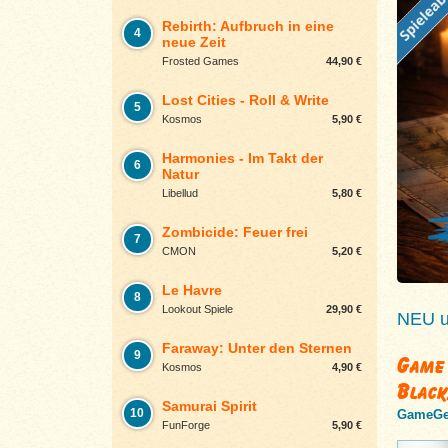
Rebirth: Aufbruch in eine
4
neue Zeit
Frosted Games
44,90 €
Lost Cities - Roll & Write
5
Kosmos
5,90 €
Harmonies - Im Takt der
6
Natur
Libellud
5,80 €
Zombicide: Feuer frei
7
CMON
5,20 €
Le Havre
8
Lookout Spiele
29,90 €
NEU un
Faraway: Unter den Sternen
9
Game 
Kosmos
4,90 €
Black
Samurai Spirit
10
GameGe
FunForge
5,90 €