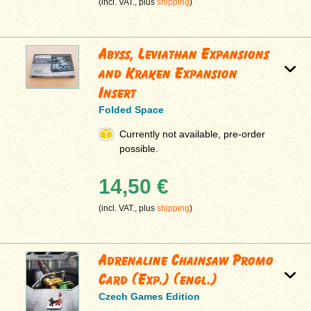
(incl. VAT., plus
shipping
)
Abyss, Leviathan Expansions
and Kraken Expansion
Insert
Folded Space
Currently not available, pre-order
possible.
14,50 €
(incl. VAT., plus
shipping
)
Adrenaline Chainsaw Promo
Card (Exp.) (engl.)
Czech Games Edition