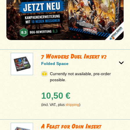
7 Wonders Duel Insert v2
Folded Space
Currently not available, pre-order
possible.
10,50 €
(incl. VAT., plus
shipping
)
A Feast for Odin Insert