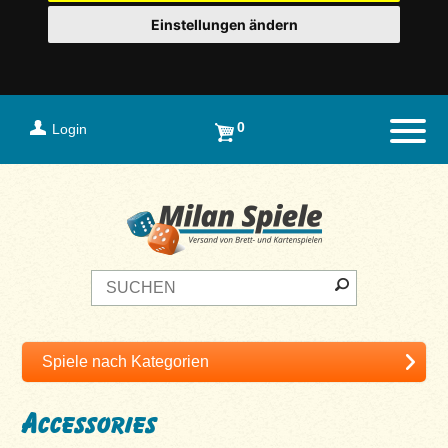
Einstellungen ändern
0
Login
Naviga
Accessories