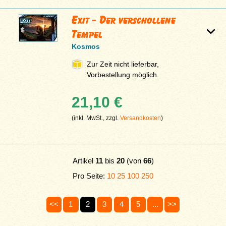
Exit - Der verschollene
Tempel
Kosmos
Zur Zeit nicht lieferbar,
Vorbestellung möglich.
21,10 €
(inkl. MwSt., zzgl.
Versandkosten
)
Artikel
11
bis
20
(von
66
)
Pro Seite:
10
25
100
250
<<
1
2
3
4
5
...
>>