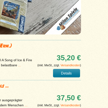
(Erw.)
35,20 €
 A Song of Ice & Fire
 belastbare
...
(inkl. MwSt., zzgl.
Versandkosten
)
Details
rls …
37,50 €
hr ausgeprägter
ben dem Menschen
...
(inkl. MwSt., zzgl.
Versandkosten
)