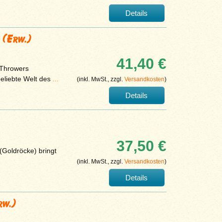
Details
s (Erw.)
41,40 €
 Throwers
beliebte Welt des
...
(inkl. MwSt., zzgl.
Versandkosten
)
Details
37,50 €
(Goldröcke) bringt
(inkl. MwSt., zzgl.
Versandkosten
)
Details
rw.)