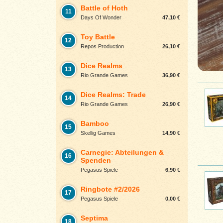
Battle of Hoth
11
Days Of Wonder
47,10 €
Toy Battle
12
Repos Production
26,10 €
Dice Realms
13
Rio Grande Games
36,90 €
Dice Realms: Trade
14
Rio Grande Games
26,90 €
Bamboo
15
Skellig Games
14,90 €
Carnegie: Abteilungen &
16
Spenden
Pegasus Spiele
6,90 €
Ringbote #2/2026
17
Pegasus Spiele
0,00 €
Septima
18