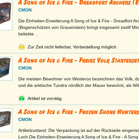
A Song of Ice & Fire - Dreadfort Archers (
CMON
Die Einheiten-Erweiterung A Song of Ice & Fire - Dreadfort Ar
(Bogenschützen von Grauenstein) bringt insgesamt zwölf Mini
beliebte
...
Zur Zeit nicht lieferbar, Vorbestellung möglich.
A Song of Ice & Fire - Freies Volk Starterse
CMON
Die meisten Bewohner von Westeros bezeichnen das Volk, da
und die arktische Tundra nördlich der Mauer bewohnt, als Wil
Artikel ist vorrätig.
A Song of Ice & Fire - Frozen Shore Hunter
CMON
Artikelzustand: Die Verpackung ist auf der Rückseite eingeris
Loch.Die Einheiten-Erweiterung A Song of Ice & Fire - A Son