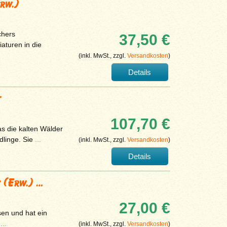
Erw.)
chers
37,50 €
aturen in die
(inkl. MwSt., zzgl.
Versandkosten
)
Details
t
107,70 €
s die kalten Wälder
dlinge. Sie
...
(inkl. MwSt., zzgl.
Versandkosten
)
Details
s (Erw.) …
27,00 €
sen und hat ein
g
...
(inkl. MwSt., zzgl.
Versandkosten
)