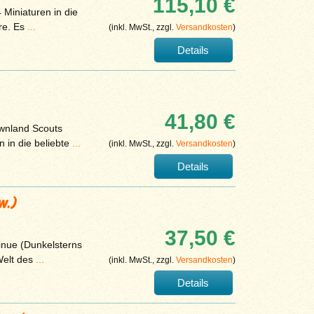
115,10 €
 Miniaturen in die
ire. Es
...
(inkl. MwSt., zzgl.
Versandkosten
)
Details
41,80 €
ownland Scouts
 in die beliebte
...
(inkl. MwSt., zzgl.
Versandkosten
)
Details
w.)
37,50 €
tinue (Dunkelsterns
Welt des
...
(inkl. MwSt., zzgl.
Versandkosten
)
Details