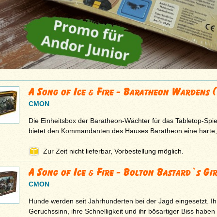
A Song of Ice & Fire - Baratheon Wardens 
CMON
Die Einheitsbox der Baratheon-Wächter für das Tabletop-Spiel
bietet den Kommandanten des Hauses Baratheon eine harte,
Zur Zeit nicht lieferbar, Vorbestellung möglich.
A Song of Ice & Fire - Bolton Bastard`s Gi
CMON
Hunde werden seit Jahrhunderten bei der Jagd eingesetzt. I
Geruchssinn, ihre Schnelligkeit und ihr bösartiger Biss ha