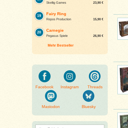
Skellig Games
23,90 €
Fairy Ring
19
Repos Production
15,90 €
Carnegie
20
Pegasus Spiele
26,90 €
Mehr Bestseller
Facebook
Instagram
Threads
Mastodon
Bluesky