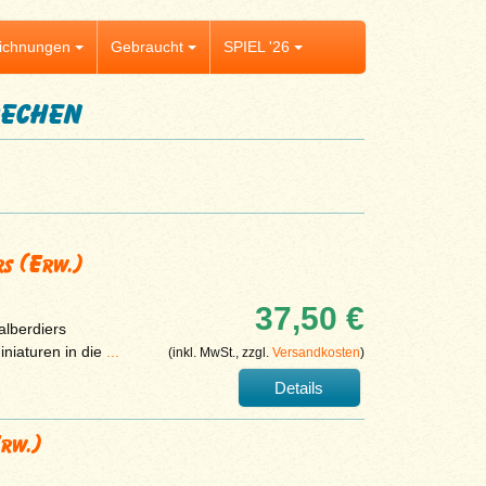
ichnungen
Gebraucht
SPIEL '26
rechen
rs (Erw.)
37,50 €
alberdiers
iniaturen in die
...
(inkl. MwSt., zzgl.
Versandkosten
)
Details
Erw.)