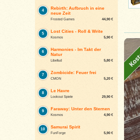
Rebirth: Aufbruch in eine
4
neue Zeit
Frosted Games
44,90 €
Lost Cities - Roll & Write
5
Kosmos
5,90 €
Harmonies - Im Takt der
6
Natur
Libellud
5,80 €
Zombicide: Feuer frei
7
CMON
5,20 €
Le Havre
8
Lookout Spiele
29,90 €
Faraway: Unter den Sternen
9
Kosmos
4,90 €
Samurai Spirit
10
FunForge
5,90 €