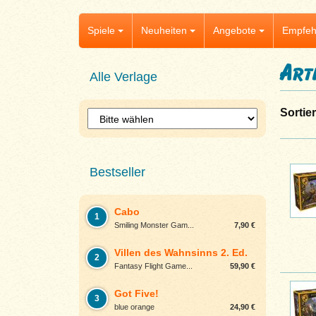
Spiele
Neuheiten
Angebote
Empfeh
Art
Alle Verlage
Sortie
Bestseller
Cabo
1
Smiling Monster Gam...
7,90 €
Villen des Wahnsinns 2. Ed.
2
Fantasy Flight Game...
59,90 €
Got Five!
3
blue orange
24,90 €