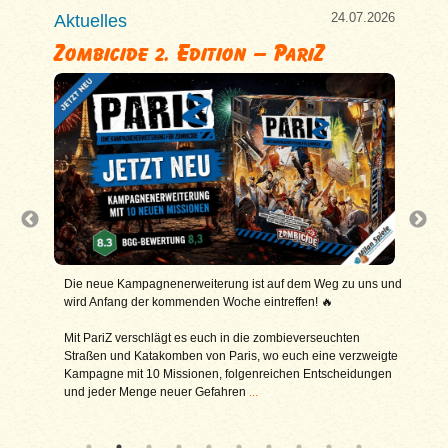
7.2026
24.07.2026
Aktuelles
Aktu
Zombicide 2. Edition – PariZ
Hit
h jetzt
Die neue Kampagnenerweiterung ist auf dem Weg zu uns und
Die 
wird Anfang der kommenden Woche eintreffen! 🔥
bere
Hym
durch
Mit PariZ verschlägt es euch in die zombieverseuchten
st jede
Straßen und Katakomben von Paris, wo euch eine verzweigte
Hits
 darf an
Kampagne mit 10 Missionen, folgenreichen Entscheidungen
Air 
und jeder Menge neuer Gefahren
...
chro