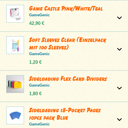
Game Castle Pink/White/Teal
GameGenic
42,90 €
Soft Sleeves Clear (Einzelpack
mit 100 Sleeves)
GameGenic
1,20 €
Sideloading Flex Card Dividers
GameGenic
1,80 €
Sideloading 18-Pocket Pages
10pcs pack Blue
GameGenic