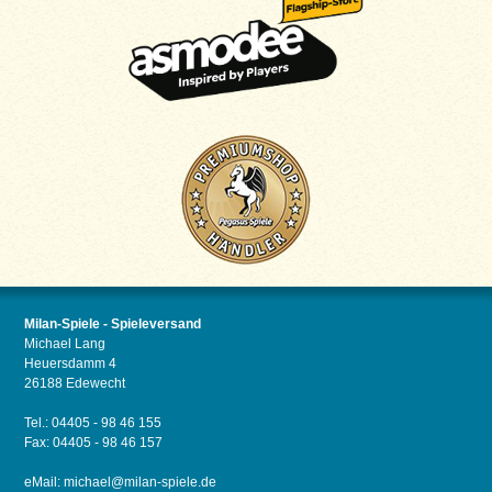
Milan-Spiele - Spieleversand
Michael Lang
Heuersdamm 4
26188 Edewecht
Tel.: 04405 - 98 46 155
Fax: 04405 - 98 46 157
eMail:
michael@milan-spiele.de