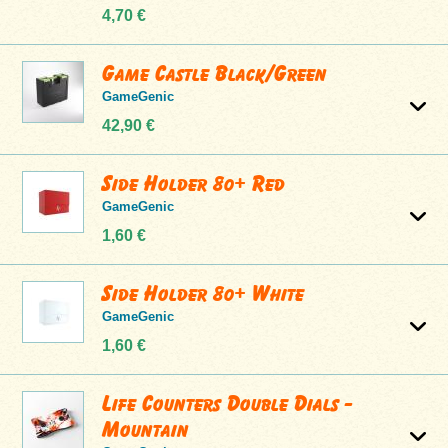
4,70 €
Game Castle Black/Green
GameGenic
42,90 €
Side Holder 80+ Red
GameGenic
1,60 €
Side Holder 80+ White
GameGenic
1,60 €
Life Counters Double Dials -
Mountain