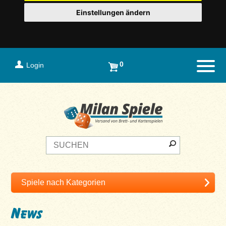
Einstellungen ändern
0
Login
Naviga
News