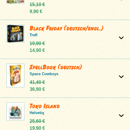
15,10 €
9,90 €
Black Friday (deutsch/engl.)
Trefl
19,90 €
14,90 €
SpellBook (deutsch)
Space Cowboys
41,40 €
36,90 €
Toko Island
Helvetiq
25,60 €
19,90 €