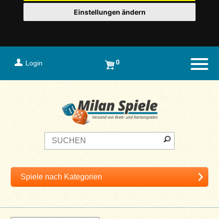
Einstellungen ändern
0
Login
Naviga