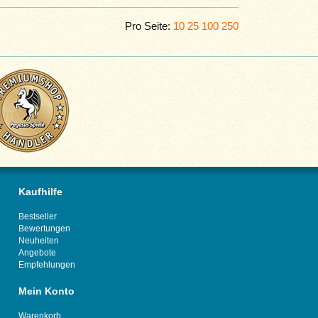
Pro Seite:
10
25
100
250
Kaufhilfe
Bestseller
Bewertungen
Neuheiten
Angebote
Empfehlungen
Mein Konto
Warenkorb