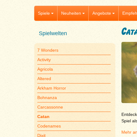
Spiele
Neuheiten
Angebote
Empfeh
Cat
Spielwelten
7 Wonders
Activity
Agricola
Altered
Arkham Horror
Bohnanza
Carcassonne
Entdecke
Catan
Spiel a
Codenames
Mehr an
Dixit