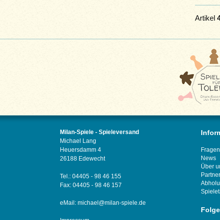
Artikel
Milan-Spiele - Spieleversand
Infor
Michael Lang
Heuersdamm 4
Fragen
News
26188 Edewecht
Über u
Partne
Tel.: 04405 - 98 46 155
Abhol
Fax: 04405 - 98 46 157
Spiele
eMail:
michael@milan-spiele.de
Folge