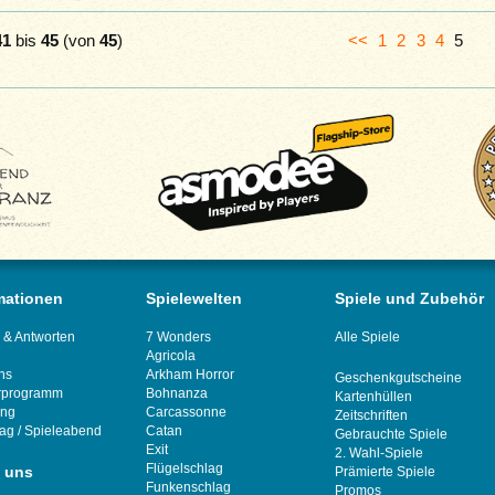
41
bis
45
(von
45
)
<<
1
2
3
4
5
mationen
Spielewelten
Spiele und Zubehör
 & Antworten
7 Wonders
Alle Spiele
Agricola
ns
Arkham Horror
Geschenkgutscheine
rprogramm
Bohnanza
Kartenhüllen
ung
Carcassonne
Zeitschriften
tag
/
Spieleabend
Catan
Gebrauchte Spiele
Exit
2. Wahl-Spiele
Flügelschlag
 uns
Prämierte Spiele
Funkenschlag
Promos