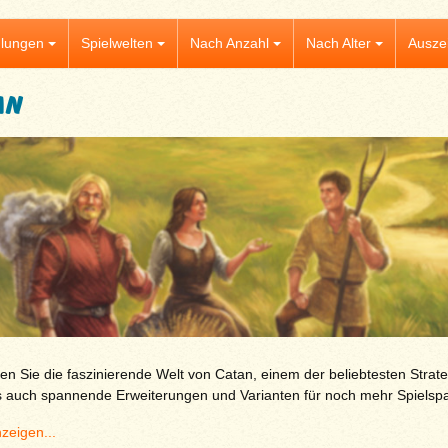
lungen
Spielwelten
Nach Anzahl
Nach Alter
Ausze
an
n Sie die faszinierende Welt von Catan, einem der beliebtesten Strate
ls auch spannende Erweiterungen und Varianten für noch mehr Spielsp
zeigen...