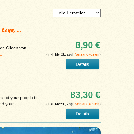
 Lake, …
8,90 €
hen Gilden von
..
(inkl. MwSt., zzgl.
Versandkosten
)
Details
83,30 €
mised your people to
end your
...
(inkl. MwSt., zzgl.
Versandkosten
)
Details