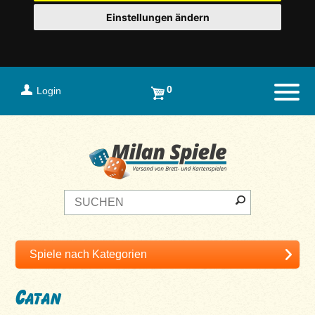
Einstellungen ändern
0
Login
Naviga
Catan