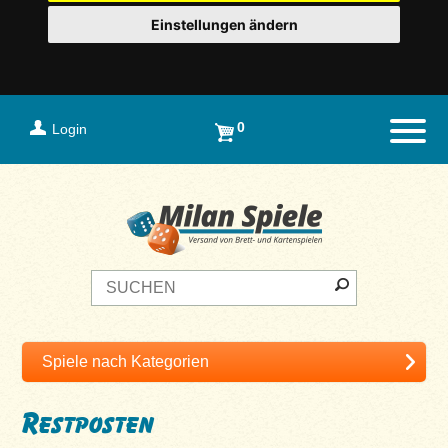
Einstellungen ändern
0
Login
Naviga
Restposten