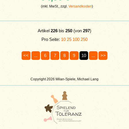
(inkl. MwSt., zzgl.
Versandkosten
)
Artikel
226
bis
250
(von
297
)
Pro Seite:
10
25
100
250
<<
...
6
7
8
9
10
...
>>
Copyright 2026 Milan-Spiele, Michael Lang