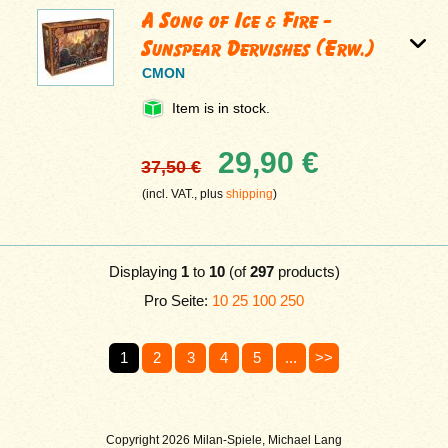
A Song of Ice & Fire -
Sunspear Dervishes (Erw.)
CMON
Item is in stock.
29,90 €
37,50 €
(incl. VAT., plus
shipping
)
Displaying
1
to
10
(of
297
products)
Pro Seite:
10
25
100
250
1
2
3
4
5
...
>>
Copyright 2026 Milan-Spiele, Michael Lang