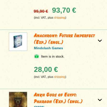
93,70 €
99,90 €
(incl. VAT., plus
shipping
)
Anachrony: Future Imperfect
(Exp.) (engl.)
Mindclash Games
Item is in stock.
28,00 €
(incl. VAT., plus
shipping
)
Ankh Gods of Egypt:
Pharaoh (Exp.) (engl.)