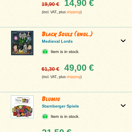
14,90 €
19,90 €
(incl. VAT., plus
shipping
)
Black Souls (engl.)
Medieval Lords
Item is in stock.
49,00 €
61,30 €
(incl. VAT., plus
shipping
)
Blumig
Starnberger Spiele
Item is in stock.