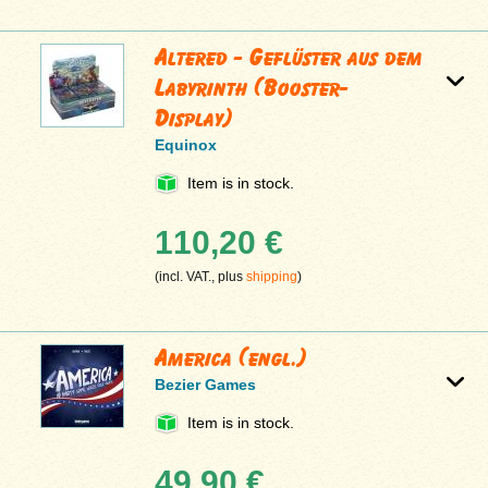
Altered - Geflüster aus dem
Labyrinth (Booster-
Display)
Equinox
Item is in stock.
110,20 €
(incl. VAT., plus
shipping
)
America (engl.)
Bezier Games
Item is in stock.
49,90 €