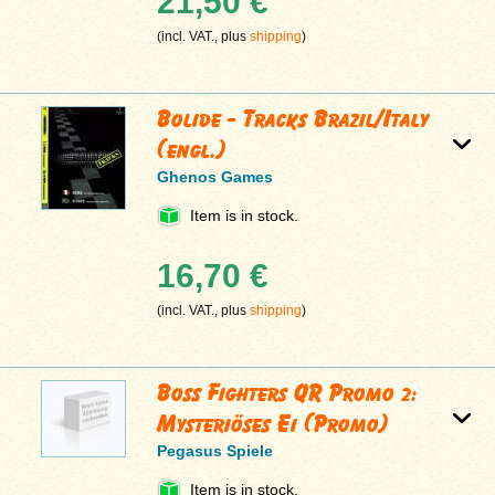
21,50 €
(incl. VAT., plus
shipping
)
Bolide - Tracks Brazil/Italy
(engl.)
Ghenos Games
Item is in stock.
16,70 €
(incl. VAT., plus
shipping
)
Boss Fighters QR Promo 2:
Mysteriöses Ei (Promo)
Pegasus Spiele
Item is in stock.