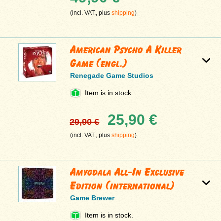
(incl. VAT., plus
shipping
)
American Psycho A Killer
Game (engl.)
Renegade Game Studios
Item is in stock.
25,90 €
29,90 €
(incl. VAT., plus
shipping
)
Amygdala All-In Exclusive
Edition (international)
Game Brewer
Item is in stock.