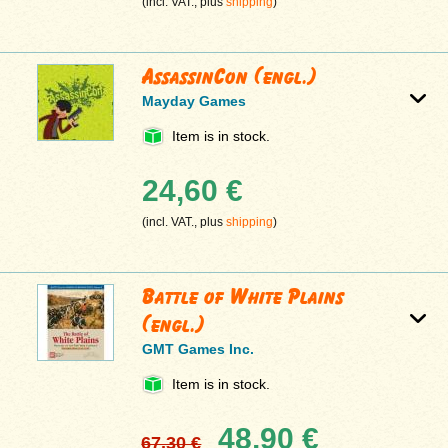
(incl. VAT., plus
shipping
)
AssassinCon (engl.)
Mayday Games
Item is in stock.
24,60 €
(incl. VAT., plus
shipping
)
Battle of White Plains
(engl.)
GMT Games Inc.
Item is in stock.
48,90 €
67,30 €