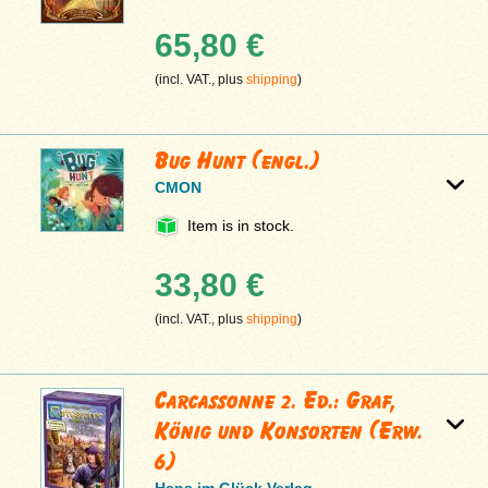
65,80 €
(incl. VAT., plus
shipping
)
Bug Hunt (engl.)
CMON
Item is in stock.
33,80 €
(incl. VAT., plus
shipping
)
Carcassonne 2. Ed.: Graf,
König und Konsorten (Erw.
6)