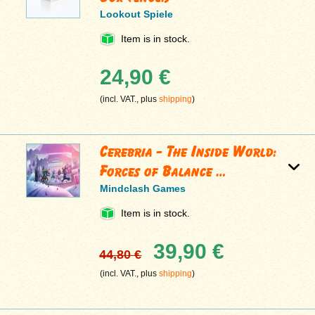
Lookout Spiele
Item is in stock.
24,90 €
(incl. VAT., plus
shipping
)
Cerebria - The Inside World:
Forces of Balance …
Mindclash Games
Item is in stock.
39,90 €
44,80 €
(incl. VAT., plus
shipping
)