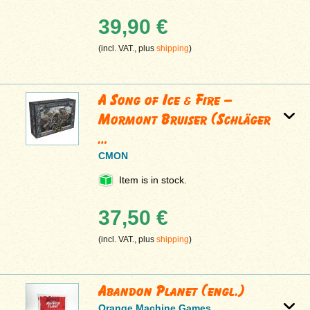
39,90 €
(incl. VAT., plus
shipping
)
A Song of Ice & Fire –
Mormont Bruiser (Schläger
…
CMON
Item is in stock.
37,50 €
(incl. VAT., plus
shipping
)
Abandon Planet (engl.)
Orange Machine Games