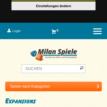
Einstellungen ändern
0
Login
Naviga
Expansions