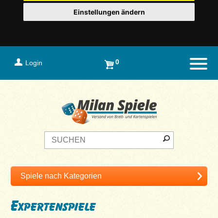
Einstellungen ändern
0
Login
Naviga
Expertenspiele