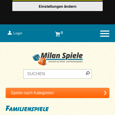
Einstellungen ändern
0
Login
Naviga
Familienspiele