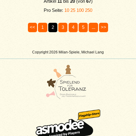
Artikel
11
bis
20
(von
67
)
Pro Seite:
10
25
100
250
<<
1
2
3
4
5
...
>>
Copyright 2026 Milan-Spiele, Michael Lang