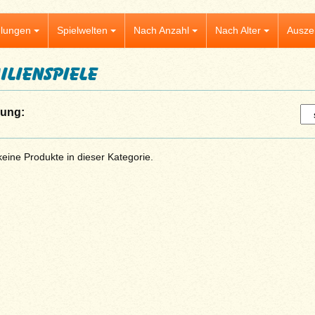
lungen
Spielwelten
Nach Anzahl
Nach Alter
Ausze
ilienspiele
rung:
keine Produkte in dieser Kategorie.