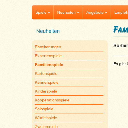
Spiele
Neuheiten
Angebote
Empfeh
Fam
Neuheiten
Sortie
Erweiterungen
Expertenspiele
Es gibt 
Familienspiele
Kartenspiele
Kennerspiele
Kinderspiele
Kooperationsspiele
Solospiele
Würfelspiele
Zweierspiele