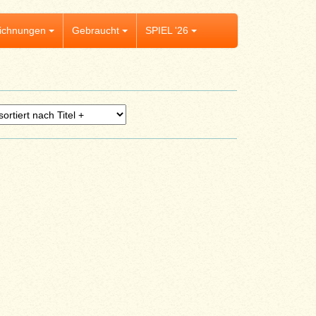
ichnungen
Gebraucht
SPIEL '26