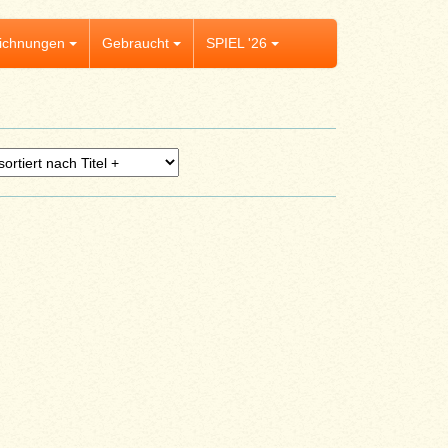
ichnungen
Gebraucht
SPIEL '26