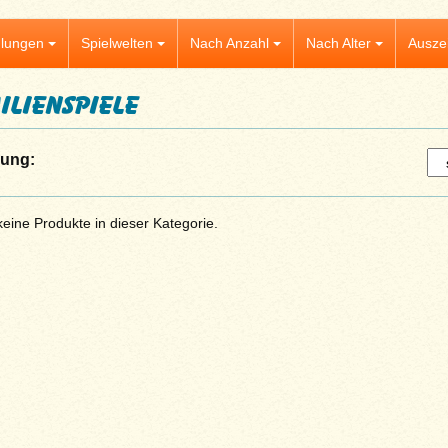
lungen
Spielwelten
Nach Anzahl
Nach Alter
Ausze
ilienspiele
rung:
keine Produkte in dieser Kategorie.