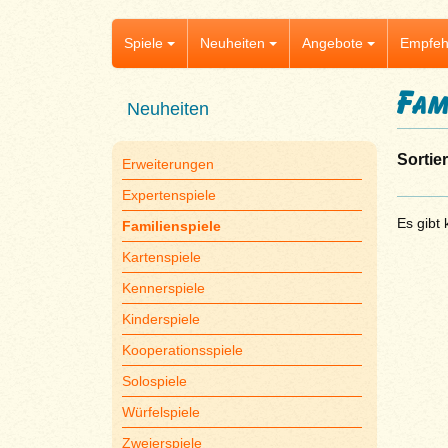
Spiele
Neuheiten
Angebote
Empfeh
Fam
Neuheiten
Sortie
Erweiterungen
Expertenspiele
Es gibt 
Familienspiele
Kartenspiele
Kennerspiele
Kinderspiele
Kooperationsspiele
Solospiele
Würfelspiele
Zweierspiele