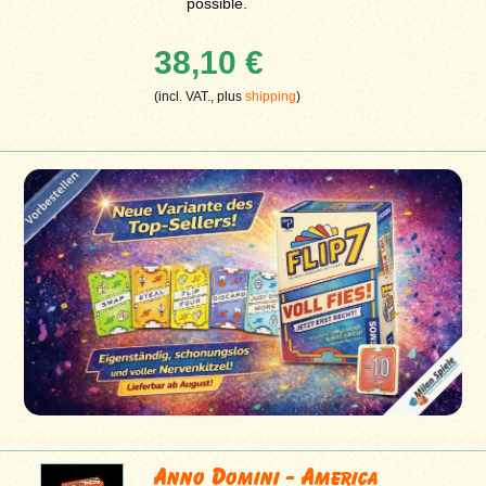
possible.
38,10 €
(incl. VAT., plus
shipping
)
Anno Domini - America