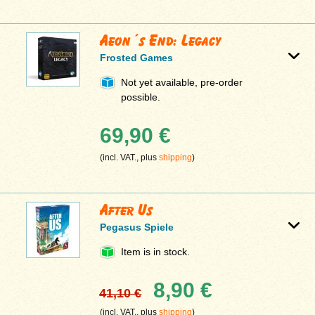
Aeon´s End: Legacy
Frosted Games
Not yet available, pre-order
possible.
69,90 €
(incl. VAT., plus
shipping
)
After Us
Pegasus Spiele
Item is in stock.
8,90 €
41,10 €
(incl. VAT., plus
shipping
)