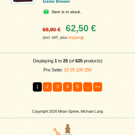
Game Brewer
Item is in stock.
62,50 €
69,90 €
(incl. VAT., plus
shipping
)
Displaying
1
to
25
(of
625
products)
Pro Seite:
10
25
100
250
1
2
3
4
5
...
>>
Copyright 2026 Milan-Spiele, Michael Lang