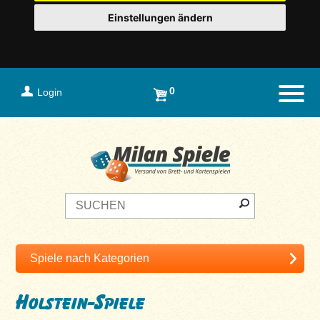
Einstellungen ändern
0
Login
Naviga
Holstein-Spiele