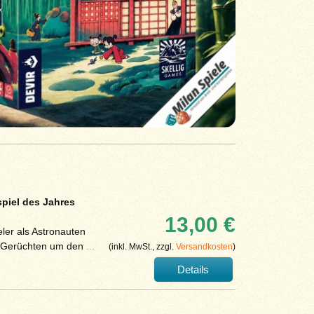
piel des Jahres
13,00 €
ler als Astronauten
n Gerüchten um den
...
(inkl. MwSt., zzgl.
Versandkosten
)
Details