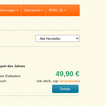
ichnungen
Gebraucht
SPIEL '26
piel des Jahres
49,90 €
e Zivilisation
 euch
...
(inkl. MwSt., zzgl.
Versandkosten
)
Details