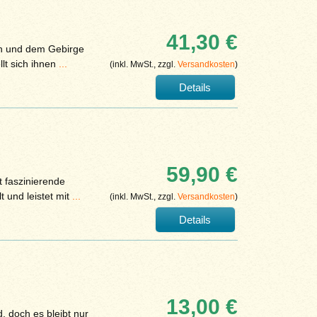
41,30 €
rn und dem Gebirge
lt sich ihnen
...
(inkl. MwSt., zzgl.
Versandkosten
)
Details
59,90 €
t faszinierende
 und leistet mit
...
(inkl. MwSt., zzgl.
Versandkosten
)
Details
13,00 €
, doch es bleibt nur