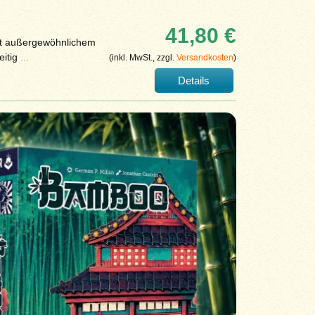
41,80 €
it außergewöhnlichem
eitig
...
(inkl. MwSt., zzgl.
Versandkosten
)
Details