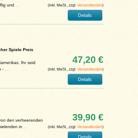
fflig und
...
(inkl. MwSt., zzgl.
Versandkosten
)
Details
er Spiele Preis
47,20 €
amerikas. Ihr seid
n -
...
(inkl. MwSt., zzgl.
Versandkosten
)
Details
39,90 €
 von den verheerenden
pielenden in
...
(inkl. MwSt., zzgl.
Versandkosten
)
Details