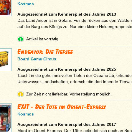
Kosmos
Ausgezeichnet zum Kennerspiel des Jahres 2013
Das Land Andor ist in Gefahr. Feinde rücken aus den Wälde
auf die Burg des Königs zu. Nur eine kleine Heldengruppe stel
Artikel ist vorrätig.
Endeavor: Die Tiefsee
Board Game Circus
Ausgezeichnet zum Kennerspiel des Jahres 2025
Taucht in die geheimnisvollen Tiefen der Ozeane ab, erkunde
Unterwasser-Landschaften, erforscht die dort lebende Tierwelt
Zur Zeit nicht lieferbar, Vorbestellung möglich.
EXIT - Der Tote im Orient-Express
Kosmos
Ausgezeichnet zum Kennerspiel des Jahres 2017
Mord im Orient-Express. Der Täter befindet sich noch an Bord