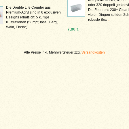
oder 320 doppelt gesleevt
Die Double Life Counter aus
Die Fourtress 230+ Clear 
Premium-Acryl sind in 6 exklusiven
vielen Dingen soliden Sch
Designs erhältlich: 5 kultige
robuste Box
...
Illustrationen (Sumpf, Insel, Berg,
Wald, Ebene),
...
7,80 €
Alle Preise inkl. Mehrwertsteuer zzg.
Versandkosten