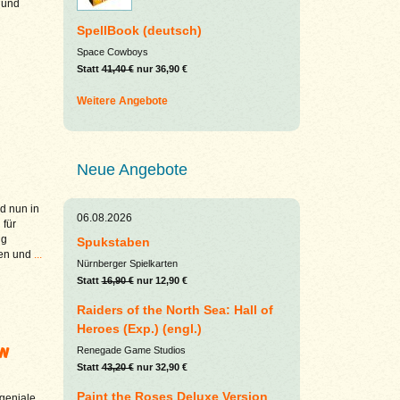
r und
SpellBook (deutsch)
Space Cowboys
Statt
41,40 €
nur 36,90 €
Weitere Angebote
Neue Angebote
d nun in
06.08.2026
 für
ng
Spukstaben
gen und
...
Nürnberger Spielkarten
Statt
16,90 €
nur 12,90 €
Raiders of the North Sea: Hall of
Heroes (Exp.) (engl.)
en
Renegade Game Studios
Statt
43,20 €
nur 32,90 €
Paint the Roses Deluxe Version
geniale,