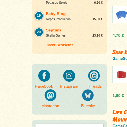
Pegasus Spiele
6,90 €
Fairy Ring
19
Repos Production
15,90 €
Septima
20
4,70 €
Skellig Games
23,90 €
Mehr Bestseller
Side 
GameGe
Facebook
Instagram
Threads
1,60 €
Mastodon
Bluesky
Life 
Moun
GameGe