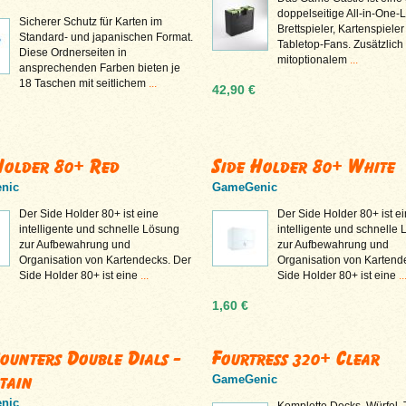
doppelseitige All-in-One-
Sicherer Schutz für Karten im
Brettspieler, Kartenspiele
Standard- und japanischen Format.
Tabletop-Fans. Zusätzlich
Diese Ordnerseiten in
mitoptionalem
...
ansprechenden Farben bieten je
18 Taschen mit seitlichem
...
42,90 €
Holder 80+ Red
Side Holder 80+ White
nic
GameGenic
Der Side Holder 80+ ist eine
Der Side Holder 80+ ist e
intelligente und schnelle Lösung
intelligente und schnelle
zur Aufbewahrung und
zur Aufbewahrung und
Organisation von Kartendecks. Der
Organisation von Kartend
Side Holder 80+ ist eine
...
Side Holder 80+ ist eine
..
1,60 €
Counters Double Dials -
Fourtress 320+ Clear
tain
GameGenic
nic
Komplette Decks, Würfel,