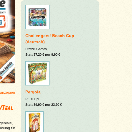
Challengers! Beach Cup
(deutsch)
Pretzel Games
Statt
37,20 €
nur 9,90 €
Pergola
 anzeigen
REBEL.pl
Statt
39,90 €
nur 23,90 €
/Teal
geniale,
Lösung für