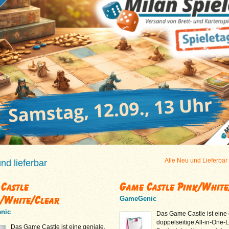
Alle Neu und Lieferbar
d lieferbar
Castle
Game Castle Pink/White
/White/Clear
GameGenic
nic
Das Game Castle ist eine 
doppelseitige All-in-One-
Das Game Castle ist eine geniale,