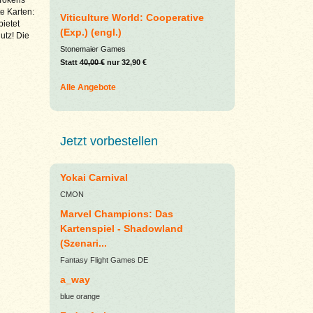
e Karten:
Viticulture World: Cooperative
bietet
(Exp.) (engl.)
utz! Die
Stonemaier Games
Statt
40,00 €
nur 32,90 €
Alle Angebote
Jetzt vorbestellen
Yokai Carnival
CMON
Marvel Champions: Das
Kartenspiel - Shadowland
(Szenari...
Fantasy Flight Games DE
a_way
blue orange