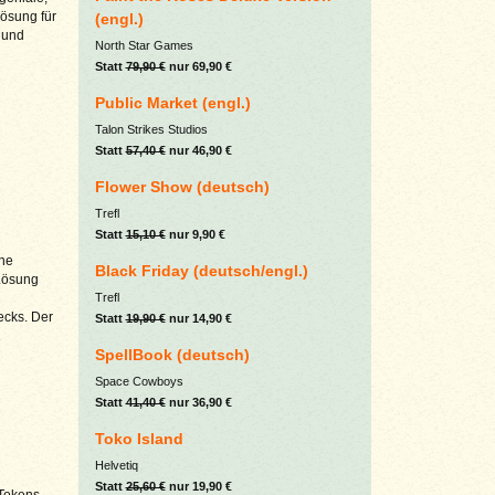
Lösung für
(engl.)
r und
North Star Games
Statt
79,90 €
nur 69,90 €
Public Market (engl.)
Talon Strikes Studios
Statt
57,40 €
nur 46,90 €
Flower Show (deutsch)
Trefl
Statt
15,10 €
nur 9,90 €
ine
Black Friday (deutsch/engl.)
 Lösung
Trefl
ecks. Der
Statt
19,90 €
nur 14,90 €
.
SpellBook (deutsch)
Space Cowboys
Statt
41,40 €
nur 36,90 €
Toko Island
Helvetiq
Statt
25,60 €
nur 19,90 €
 Tokens