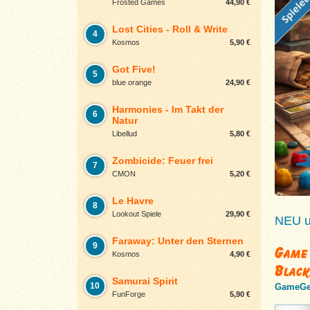
Frosted Games
44,90 €
Lost Cities - Roll & Write
4
Kosmos
5,90 €
Got Five!
5
blue orange
24,90 €
Harmonies - Im Takt der
6
Natur
Libellud
5,80 €
Zombicide: Feuer frei
7
CMON
5,20 €
Le Havre
8
Lookout Spiele
29,90 €
NEU un
Faraway: Unter den Sternen
9
Game 
Kosmos
4,90 €
Black
Samurai Spirit
10
GameGe
FunForge
5,90 €