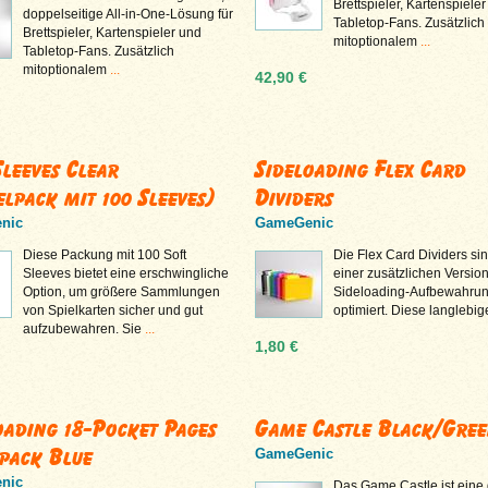
Brettspieler, Kartenspiele
doppelseitige All-in-One-Lösung für
Tabletop-Fans. Zusätzlich
Brettspieler, Kartenspieler und
mitoptionalem
...
Tabletop-Fans. Zusätzlich
mitoptionalem
...
42,90 €
Sleeves Clear
Sideloading Flex Card
elpack mit 100 Sleeves)
Dividers
nic
GameGenic
Diese Packung mit 100 Soft
Die Flex Card Dividers sin
Sleeves bietet eine erschwingliche
einer zusätzlichen Version
Option, um größere Sammlungen
Sideloading-Aufbewahru
von Spielkarten sicher und gut
optimiert. Diese langlebi
aufzubewahren. Sie
...
1,80 €
oading 18-Pocket Pages
Game Castle Black/Gre
 pack Blue
GameGenic
nic
Das Game Castle ist eine 