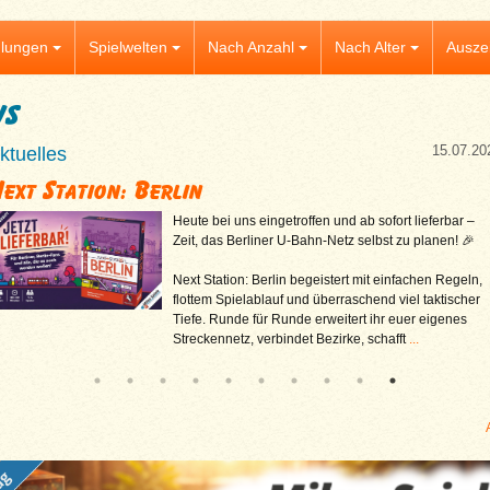
lungen
Spielwelten
Nach Anzahl
Nach Alter
Ausze
ws
15.07.20
ktuelles
ext Station: Berlin
Heute bei uns eingetroffen und ab sofort lieferbar –
Zeit, das Berliner U-Bahn-Netz selbst zu planen! 🎉
Next Station: Berlin begeistert mit einfachen Regeln,
flottem Spielablauf und überraschend viel taktischer
Tiefe. Runde für Runde erweitert ihr euer eigenes
Streckennetz, verbindet Bezirke, schafft
...