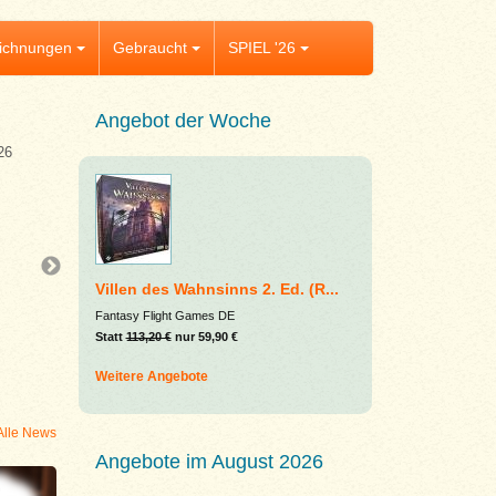
ichnungen
Gebraucht
SPIEL '26
Angebot der Woche
26
Aktuelles
Kingdom Crossing
Kingdom Crossing ist auf dem Weg zu uns – 
euch jetzt dieses vielversprechende Kenners
Als geschickte Biber-Baumeister plant ihr e
Villen des Wahnsinns 2. Ed. (R...
durch das Königreich, gewinnt tierische Ver
Fantasy Flight Games DE
und müsst jede Entscheidung clever abwäg
Statt
113,20 €
nur 59,90 €
dieselbe Brücke darf an einem Tag nicht zw
Weitere Angebote
Alle News
Angebote im August 2026