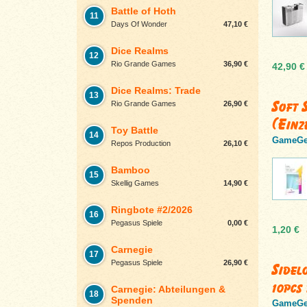
Battle of Hoth
11
Days Of Wonder
47,10 €
Dice Realms
12
Rio Grande Games
36,90 €
42,90 €
Dice Realms: Trade
13
Soft 
Rio Grande Games
26,90 €
(Einz
Toy Battle
14
GameGe
Repos Production
26,10 €
Bamboo
15
Skellig Games
14,90 €
Ringbote #2/2026
16
Pegasus Spiele
0,00 €
1,20 €
Carnegie
17
Pegasus Spiele
26,90 €
Sidel
10pcs
Carnegie: Abteilungen &
18
Spenden
GameGe