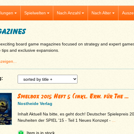
lungen
Spielwelten
Nach Anzahl
Nach Alter
Ausze
azines
 exciting board game magazines focused on strategy and expert games.
 tips and exclusive expansions.
zeigen...
g:
Spielbox 2015 Heft 5 (inkl. Erw. für The …
Nostheide Verlag
Inhalt Aktuell Na bitte, es geht doch! Deutscher Spielepreis 
Neuheiten der SPIEL '15 - Teil 1 Neues Konzept -
...
Item is in stock.