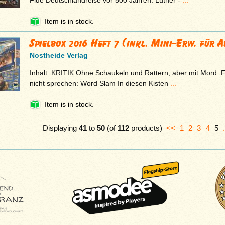
Fide Deutschlandreise vor 500 Jahren: Luther -
...
Item is in stock.
Spielbox 2016 Heft 7 (inkl. Mini-Erw. für 
Nostheide Verlag
Inhalt: KRITIK Ohne Schaukeln und Rattern, aber mit Mord: F
nicht sprechen: Word Slam In diesen Kisten
...
Item is in stock.
Displaying
41
to
50
(of
112
products)
<<
1
2
3
4
5
.