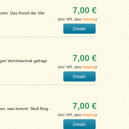
7,00 €
oren: Das Konzil der Vier
(incl. VAT., plus
shipping
)
Details
7,00 €
igen Verhörtechnik gefragt:
(incl. VAT., plus
shipping
)
Details
7,00 €
aten, was kommt: Skull King -
(incl. VAT., plus
shipping
)
Details