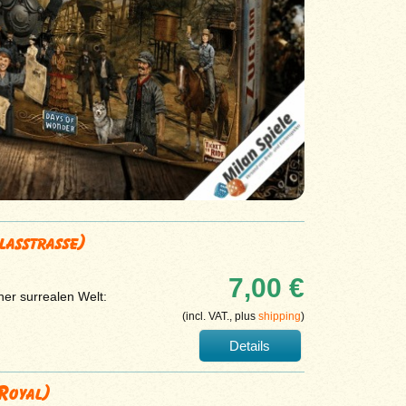
Glasstraße)
7,00 €
ner surrealen Welt:
(incl. VAT., plus
shipping
)
Details
 Royal)