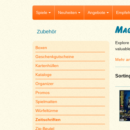
Spiele
Neuheiten
Angebote
Empfeh
Mag
Zubehör
Explore
Boxen
valuable
Geschenkgutscheine
Mehr an
Kartenhüllen
Kataloge
Sortin
Organizer
Promos
Spielmatten
Würfeltürme
Zeitschriften
Zip-Beutel