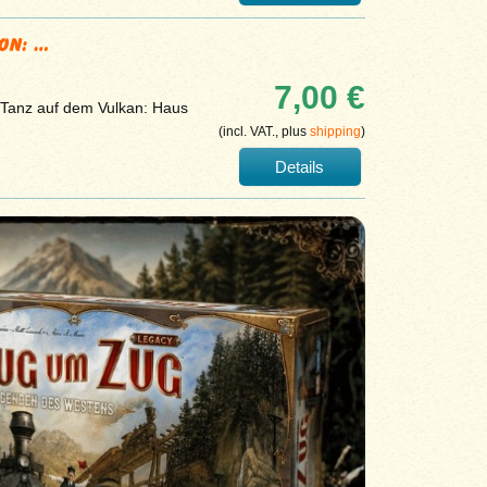
ion: …
7,00 €
a Tanz auf dem Vulkan: Haus
(incl. VAT., plus
shipping
)
Details