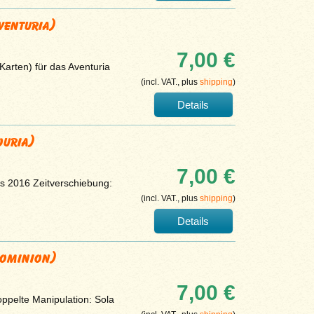
venturia)
7,00 €
Karten) für das Aventuria
(incl. VAT., plus
shipping
)
Details
ouria)
7,00 €
is 2016 Zeitverschiebung:
(incl. VAT., plus
shipping
)
Details
Dominion)
7,00 €
ppelte Manipulation: Sola