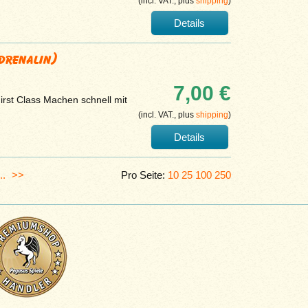
(incl. VAT., plus
shipping
)
Details
Adrenalin)
7,00 €
irst Class Machen schnell mit
(incl. VAT., plus
shipping
)
Details
..
>>
Pro Seite:
10
25
100
250