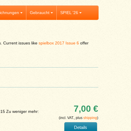
ichnungen
Gebraucht
SPIEL '26
 Current issues like
spielbox 2017 Issue 6
offer
7,00 €
2015 Zu weniger mehr:
(incl. VAT., plus
shipping
)
Details