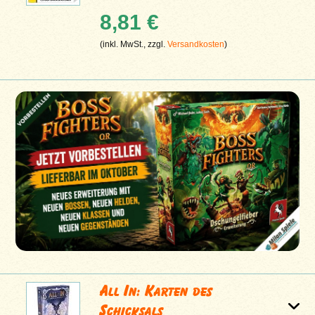
8,81 €
(inkl. MwSt., zzgl.
Versandkosten
)
All In: Karten des
Schicksals