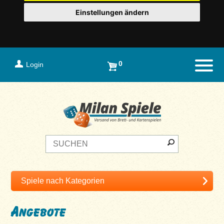
Einstellungen ändern
0
Login
Naviga
Angebote