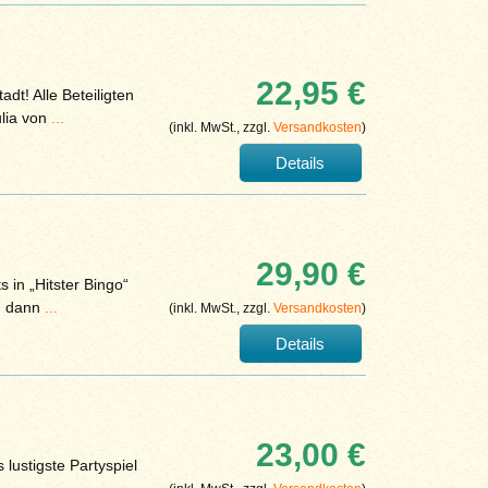
22,95 €
dt! Alle Beteiligten
lia von
...
(inkl. MwSt., zzgl.
Versandkosten
)
Details
29,90 €
 in „Hitster Bingo“
t, dann
...
(inkl. MwSt., zzgl.
Versandkosten
)
Details
23,00 €
lustigste Partyspiel