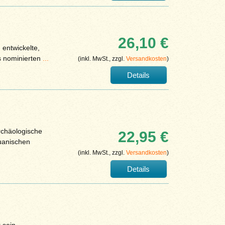
26,10 €
 entwickelte,
s nominierten
...
(inkl. MwSt., zzgl.
Versandkosten
)
Details
archäologische
22,95 €
ruanischen
(inkl. MwSt., zzgl.
Versandkosten
)
Details