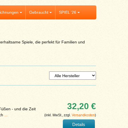
ichnungen
Gebraucht
SPIEL '26
terhaltsame Spiele, die perfekt für Familien und
32,20 €
üßen - und die Zeit
uch
...
(inkl. MwSt., zzgl.
Versandkosten
)
Details