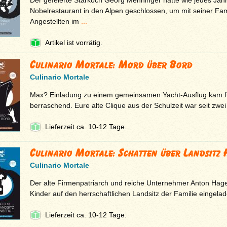
Der gefeierte Starkoch Georg Menninger hatte wie jedes Jahr
Nobelrestaurant in den Alpen geschlossen, um mit seiner Fam
Angestellten im
...
Artikel ist vorrätig.
Culinario Mortale: Mord über Bord
Culinario Mortale
Max? Einladung zu einem gemeinsamen Yacht-Ausflug kam fu
berraschend. Eure alte Clique aus der Schulzeit war seit zwe
Lieferzeit ca. 10-12 Tage.
Culinario Mortale: Schatten über Landsitz
Culinario Mortale
Der alte Firmenpatriarch und reiche Unternehmer Anton Hage
Kinder auf den herrschaftlichen Landsitz der Familie eingela
Lieferzeit ca. 10-12 Tage.