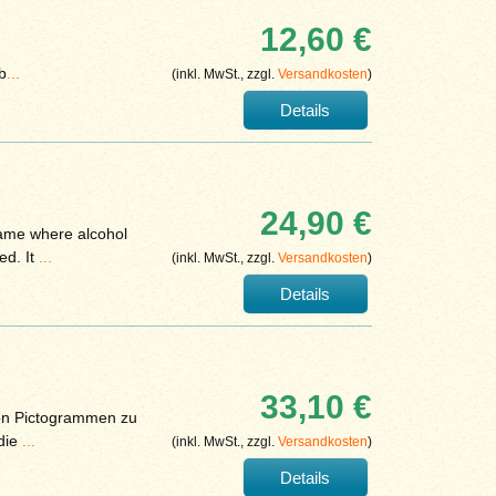
12,60 €
b
...
(inkl. MwSt., zzgl.
Versandkosten
)
Details
24,90 €
game where alcohol
ed. It
...
(inkl. MwSt., zzgl.
Versandkosten
)
Details
33,10 €
 von Pictogrammen zu
 die
...
(inkl. MwSt., zzgl.
Versandkosten
)
Details