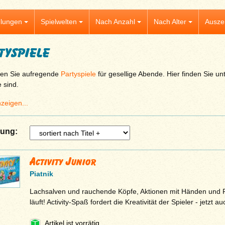
lungen
Spielwelten
Nach Anzahl
Nach Alter
Ausze
tyspiele
en Sie aufregende
Partyspiele
für gesellige Abende. Hier finden Sie un
 sind.
zeigen...
rung:
Activity Junior
Piatnik
Lachsalven und rauchende Köpfe, Aktionen mit Händen und F
läuft! Activity-Spaß fordert die Kreativität der Spieler - jetzt a
Artikel ist vorrätig.