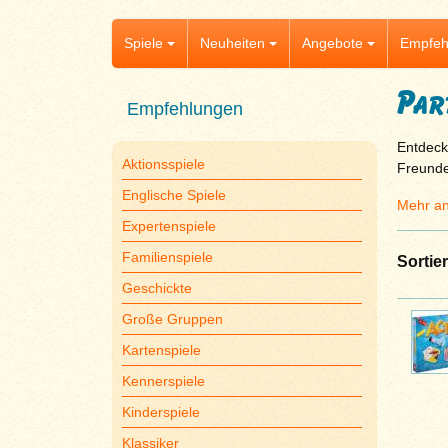
Spiele
Neuheiten
Angebote
Empfeh
Par
Empfehlungen
Entdeck
Aktionsspiele
Freunde
Englische Spiele
Mehr an
Expertenspiele
Familienspiele
Sortie
Geschickte
Große Gruppen
Kartenspiele
Kennerspiele
Kinderspiele
Klassiker