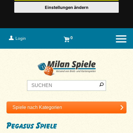
Einstellungen ändern
0
Login
Naviga
Pegasus Spiele