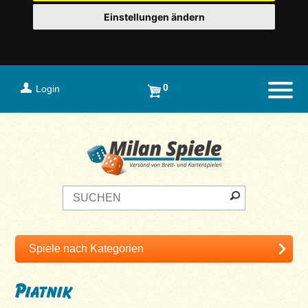
Einstellungen ändern
0
Login
Naviga
Piatnik