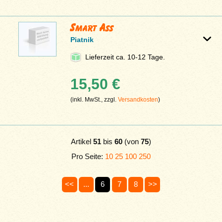
Smart Ass
Piatnik
Lieferzeit ca. 10-12 Tage.
15,50 €
(inkl. MwSt., zzgl.
Versandkosten
)
Artikel
51
bis
60
(von
75
)
Pro Seite:
10
25
100
250
<<
...
6
7
8
>>