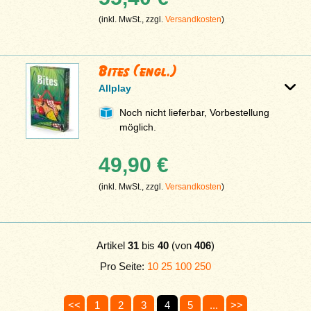
(inkl. MwSt., zzgl.
Versandkosten
)
Bites (engl.)
Allplay
Noch nicht lieferbar, Vorbestellung
möglich.
49,90 €
(inkl. MwSt., zzgl.
Versandkosten
)
Artikel
31
bis
40
(von
406
)
Pro Seite:
10
25
100
250
<<
1
2
3
4
5
...
>>