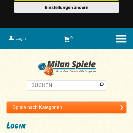
Einstellungen ändern
0
Login
Naviga
Login