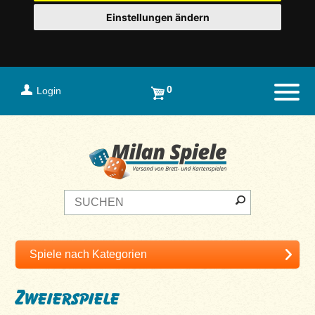
Einstellungen ändern
0
Login
Naviga
Zweierspiele