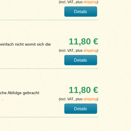
(incl. VAT., plus
shipping
)
Details
11,80 €
einfach nicht womit sich die
(incl. VAT., plus
shipping
)
Details
11,80 €
liche Abfolge gebracht
u
...
(incl. VAT., plus
shipping
)
Details