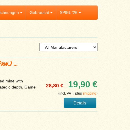
ichnungen
Gebraucht
SPIEL '26
Erw.) …
ed mine with
19,90 €
28,80 €
rategic depth. Game
(incl. VAT., plus
shipping
)
Details