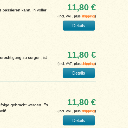
11,80 €
 passieren kann, in voller
(incl. VAT., plus
shipping
)
Details
11,80 €
erechtigung zu sorgen, ist
(incl. VAT., plus
shipping
)
Details
11,80 €
Abfolge gebracht werden. Es
weiß
...
(incl. VAT., plus
shipping
)
Details