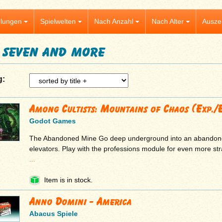
lungen
Spielwelten
Nach Anzahl
Nach Alter
Ausze
 seven and more
g:
Among Cultists: Mountains of Chaos (Exp./
Godot Games
The Abandoned Mine Go deep underground into an abandon
elevators. Play with the professions module for even more st
...
Item is in stock.
Anno Domini - America
Abacus Spiele