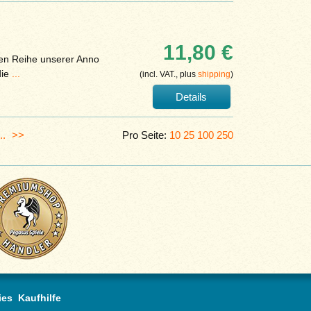
11,80 €
ten Reihe unserer Anno
die
...
(incl. VAT., plus
shipping
)
Details
...
>>
Pro Seite:
10
25
100
250
ies
Kaufhilfe