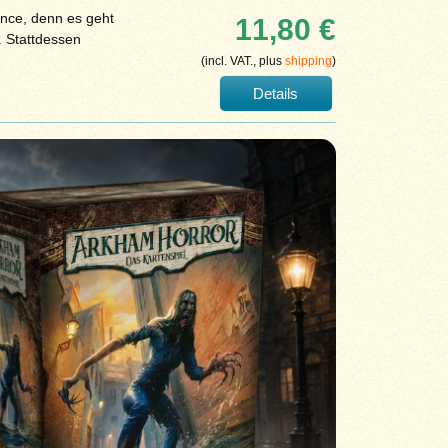
nce, denn es geht
11,80 €
 Stattdessen
(incl. VAT., plus
shipping
)
Details