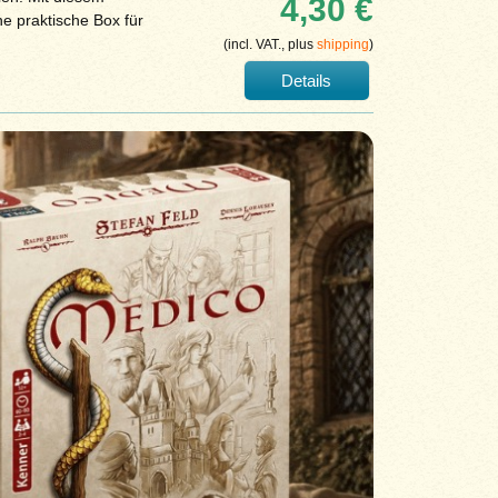
4,30 €
e praktische Box für
(incl. VAT., plus
shipping
)
Details