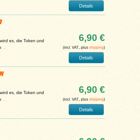
Details
B
6,90 €
 wird es, die Token und
zu
...
(incl. VAT., plus
shipping
)
Details
ÜN
6,90 €
 wird es, die Token und
zu
...
(incl. VAT., plus
shipping
)
Details