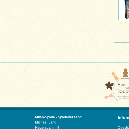
Milan-Spiele - Spieleversand
Infor
Michael Lang
Heuersdamm 4
Questi