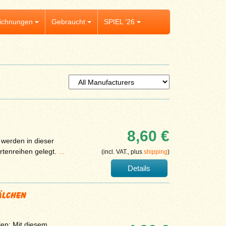
ichnungen
Gebraucht
SPIEL '26
8,60 €
werden in dieser
rtenreihen gelegt.
...
(incl. VAT., plus
shipping
)
Details
älchen
en: Mit diesem