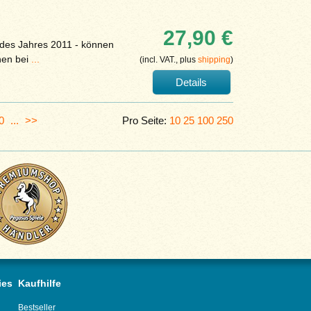
27,90 €
 des Jahres 2011 - können
nen bei
...
(incl. VAT., plus
shipping
)
Details
0
...
>>
Pro Seite:
10
25
100
250
ies
Kaufhilfe
Bestseller