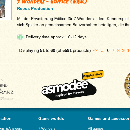
7 Wonders - Edifice (Erw.)
Repos Production
Mit der Erweiterung Edifice für 7 Wonders - dem Kennerspiel
sich Spieler an gemeinsamen Bauvorhaben beteiligen, die ih
Delivery time approx. 10-12 days.
Displaying
51
to
60
(of
5591
products)
<<
...
6
7
8
9
1
mation
Game worlds
Games and accessor
ons & Answers
7 Wonders
All games