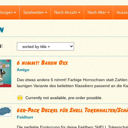
lungen
Spielwelten
Nach Anzahl
Nach Alter
Ausze
n
g:
6 nimmt! Baron Oxx
Amigo
Das etwas andere 6 nimmt! Farbige Hornochsen statt Zahlen 
launigen Variante des beliebten Klassikers passend an die Ka
Currently not available, pre-order possible.
6er-Pack Deckel für Shell Tokenhalter/Sch
Feldherr
Die perfekte Ergänzung für deine Feldherr SHELL Tokenschal