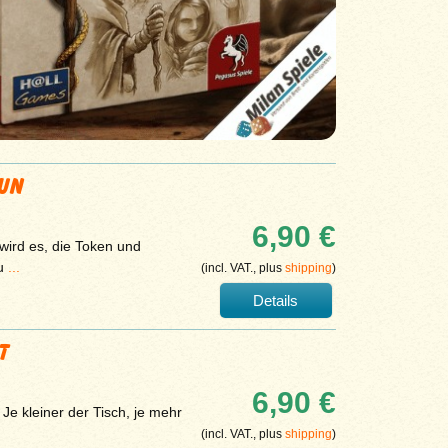
AUN
6,90 €
 wird es, die Token und
zu
...
(incl. VAT., plus
shipping
)
Details
T
6,90 €
Je kleiner der Tisch, je mehr
(incl. VAT., plus
shipping
)