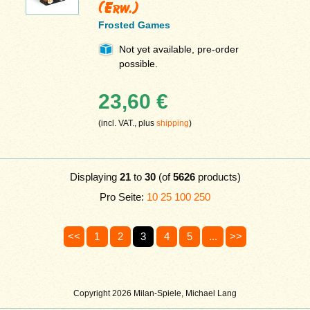
(Erw.)
Frosted Games
Not yet available, pre-order
possible.
23,60 €
(incl. VAT., plus
shipping
)
Displaying
21
to
30
(of
5626
products)
Pro Seite:
10
25
100
250
<<
1
2
3
4
5
...
>>
Copyright 2026 Milan-Spiele, Michael Lang