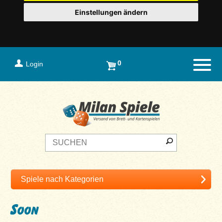
Einstellungen ändern
0
Login
Naviga
Soon