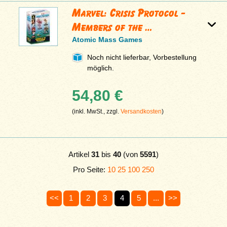
Marvel: Crisis Protocol -
Members of the …
Atomic Mass Games
Noch nicht lieferbar, Vorbestellung
möglich.
54,80 €
(inkl. MwSt., zzgl.
Versandkosten
)
Artikel
31
bis
40
(von
5591
)
Pro Seite:
10
25
100
250
<<
1
2
3
4
5
...
>>