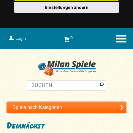
Einstellungen ändern
0
Login
Naviga
Demnächst