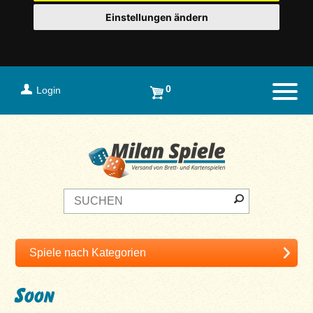
Einstellungen ändern
0
Login
Naviga
Soon