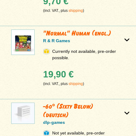
9,70 €
(incl. VAT., plus
shipping
)
"Normal" Human (engl.)
R & R Games
Currently not available, pre-order
possible.
19,90 €
(incl. VAT., plus
shipping
)
-60° (Sixty Below)
(deutsch)
dlp-games
Not yet available, pre-order