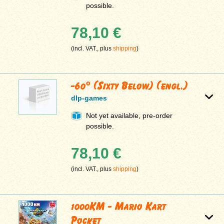
possible.
78,10 €
(incl. VAT., plus
shipping
)
-60° (Sixty Below) (engl.)
dlp-games
Not yet available, pre-order
possible.
78,10 €
(incl. VAT., plus
shipping
)
1000KM - Mario Kart
Pocket