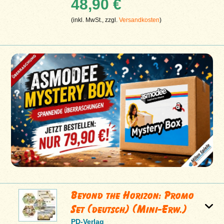
48,90 €
(inkl. MwSt., zzgl.
Versandkosten
)
Beyond the Horizon: Promo
Set (deutsch) (Mini-Erw.)
PD-Verlag