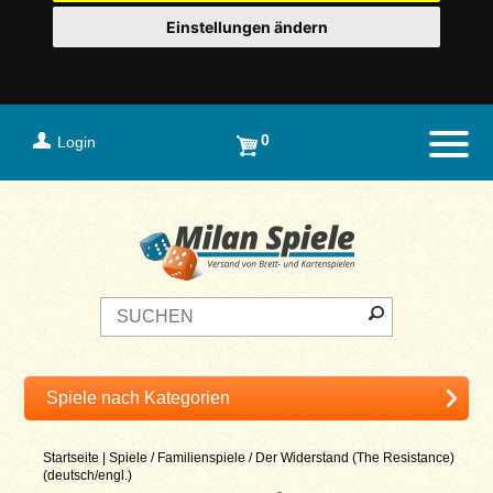
Einstellungen ändern
0
Login
Naviga
Startseite
|
Spiele
/
Familienspiele
/
Der Widerstand (The Resistance)
(deutsch/engl.)