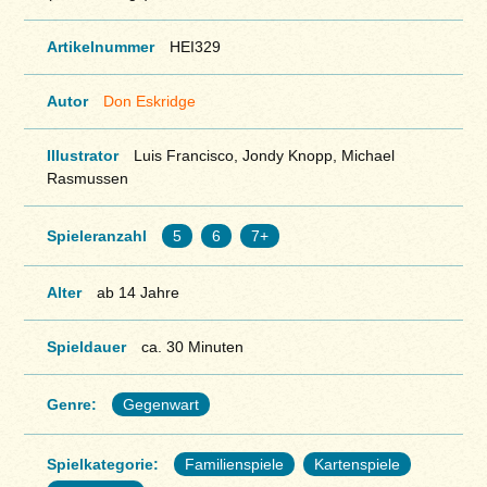
Artikelnummer
HEI329
Autor
Don Eskridge
Illustrator
Luis Francisco, Jondy Knopp, Michael
Rasmussen
Spieleranzahl
5
6
7+
Alter
ab 14 Jahre
Spieldauer
ca. 30 Minuten
Genre:
Gegenwart
Spielkategorie:
Familienspiele
Kartenspiele