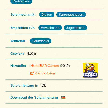
Partyspiele
Spielmechanik:
Bluffen
Kartengesteuert
Empfohlen für:
Erwachsene
Jugendliche
Artikelart:
Grundspiel
Gewicht
410 g
Hersteller
HeidelBÄR Games
(2012)
Kontaktdaten
Spielanleitung in
DE
Download der Spielanleitung