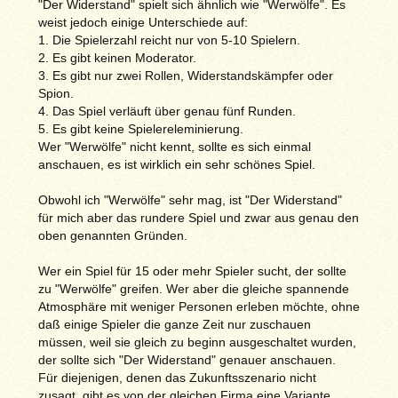
"Der Widerstand" spielt sich ähnlich wie "Werwölfe". Es
weist jedoch einige Unterschiede auf:
1. Die Spielerzahl reicht nur von 5-10 Spielern.
2. Es gibt keinen Moderator.
3. Es gibt nur zwei Rollen, Widerstandskämpfer oder
Spion.
4. Das Spiel verläuft über genau fünf Runden.
5. Es gibt keine Spielereleminierung.
Wer "Werwölfe" nicht kennt, sollte es sich einmal
anschauen, es ist wirklich ein sehr schönes Spiel.
Obwohl ich "Werwölfe" sehr mag, ist "Der Widerstand"
für mich aber das rundere Spiel und zwar aus genau den
oben genannten Gründen.
Wer ein Spiel für 15 oder mehr Spieler sucht, der sollte
zu "Werwölfe" greifen. Wer aber die gleiche spannende
Atmosphäre mit weniger Personen erleben möchte, ohne
daß einige Spieler die ganze Zeit nur zuschauen
müssen, weil sie gleich zu beginn ausgeschaltet wurden,
der sollte sich "Der Widerstand" genauer anschauen.
Für diejenigen, denen das Zukunftsszenario nicht
zusagt, gibt es von der gleichen Firma eine Variante