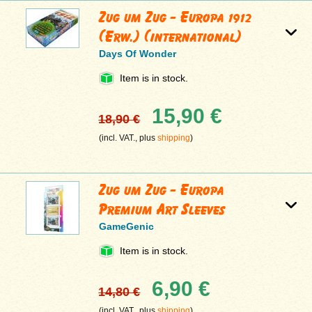
Zug um Zug - Europa 1912
(Erw.) (international)
Days Of Wonder
Item is in stock.
15,90 €
18,90 €
(incl. VAT., plus
shipping
)
Zug um Zug - Europa
Premium Art Sleeves
GameGenic
Item is in stock.
6,90 €
14,80 €
(incl. VAT., plus
shipping
)