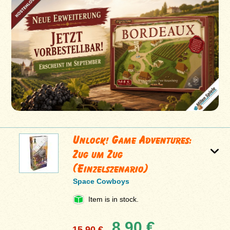
Unlock! Game Adventures:
Zug um Zug
(Einzelszenario)
Space Cowboys
Item is in stock.
8,90 €
15,90 €