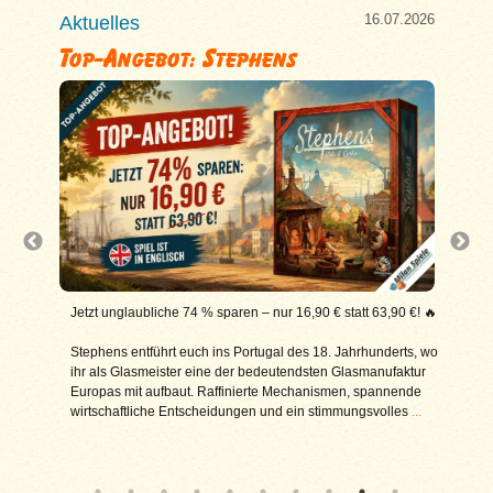
7.2026
16.07.2026
Aktuelles
Aktu
Top-Angebot: Stephens
Nex
Jetzt unglaubliche 74 % sparen – nur 16,90 € statt 63,90 €! 🔥
Heut
 sich in
Berl
Stephens entführt euch ins Portugal des 18. Jahrhunderts, wo
ihr als Glasmeister eine der bedeutendsten Glasmanufaktur
Next
, die
Europas mit aufbaut. Raffinierte Mechanismen, spannende
Spie
-
wirtschaftliche Entscheidungen und ein stimmungsvolles
...
Rund
Bezi