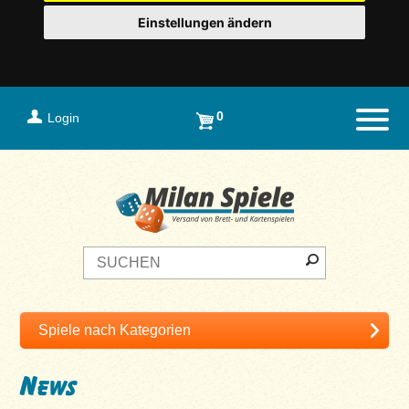
Einstellungen ändern
0
Login
Naviga
News