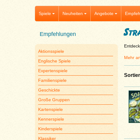
Spiele
Neuheiten
Angebote
Empfeh
Str
Empfehlungen
Entdecke
Aktionsspiele
Mehr an
Englische Spiele
Expertenspiele
Sortie
Familienspiele
Geschickte
Große Gruppen
Kartenspiele
Kennerspiele
Kinderspiele
Klassiker