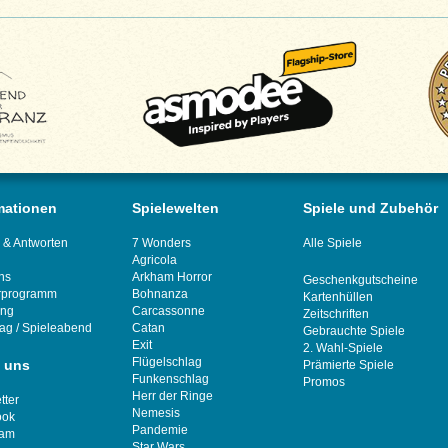
mationen
Spielewelten
Spiele und Zubehör
 & Antworten
7 Wonders
Alle Spiele
Agricola
ns
Arkham Horror
Geschenkgutscheine
rprogramm
Bohnanza
Kartenhüllen
ung
Carcassonne
Zeitschriften
tag
/
Spieleabend
Catan
Gebrauchte Spiele
Exit
2. Wahl-Spiele
Flügelschlag
 uns
Prämierte Spiele
Funkenschlag
Promos
Herr der Ringe
tter
Nemesis
ook
Pandemie
ram
Star Wars