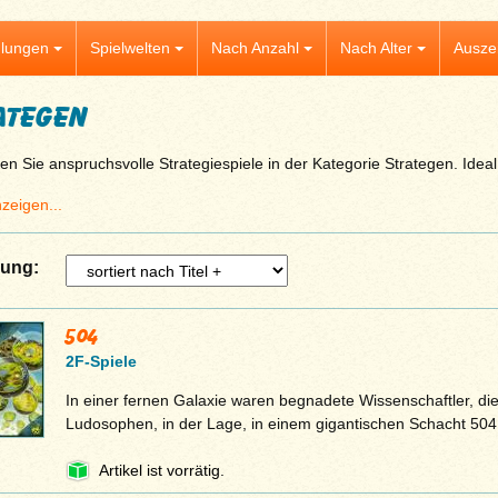
lungen
Spielwelten
Nach Anzahl
Nach Alter
Ausze
ategen
n Sie anspruchsvolle Strategiespiele in der Kategorie Strategen. Ideal 
zeigen...
rung:
504
2F-Spiele
In einer fernen Galaxie waren begnadete Wissenschaftler, d
Ludosophen, in der Lage, in einem gigantischen Schacht 504
Artikel ist vorrätig.