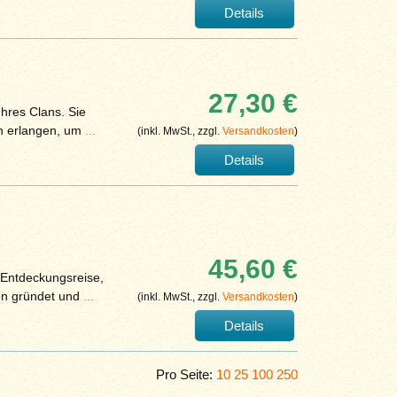
Details
27,30 €
Ihres Clans. Sie
n erlangen, um
...
(inkl. MwSt., zzgl.
Versandkosten
)
Details
45,60 €
 Entdeckungsreise,
en gründet und
...
(inkl. MwSt., zzgl.
Versandkosten
)
Details
Pro Seite:
10
25
100
250