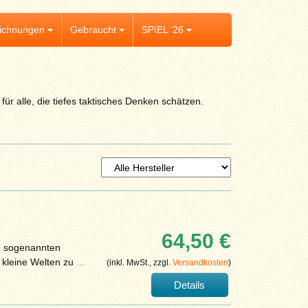
ichnungen
Gebraucht
SPIEL '26
für alle, die tiefes taktisches Denken schätzen.
64,50 €
ie sogenannten
 kleine Welten zu
...
(inkl. MwSt., zzgl.
Versandkosten
)
Details