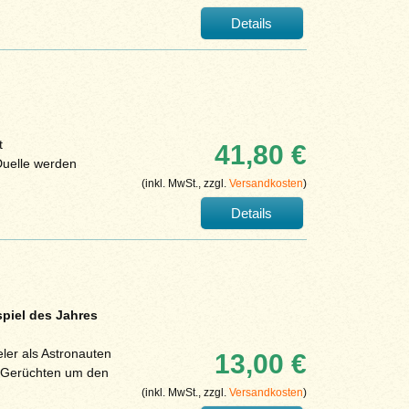
Details
t
41,80 €
Duelle werden
(inkl. MwSt., zzgl.
Versandkosten
)
Details
piel des Jahres
ler als Astronauten
13,00 €
n Gerüchten um den
(inkl. MwSt., zzgl.
Versandkosten
)