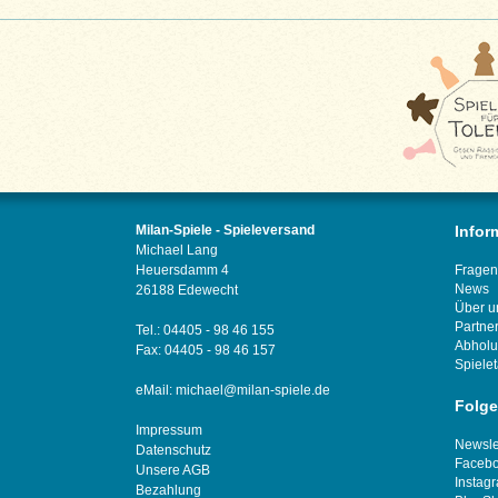
Milan-Spiele - Spieleversand
Infor
Michael Lang
Heuersdamm 4
Fragen
News
26188 Edewecht
Über u
Partne
Tel.: 04405 - 98 46 155
Abhol
Fax: 04405 - 98 46 157
Spiele
eMail:
michael@milan-spiele.de
Folge
Impressum
Newsle
Datenschutz
Faceb
Unsere AGB
Instag
Bezahlung