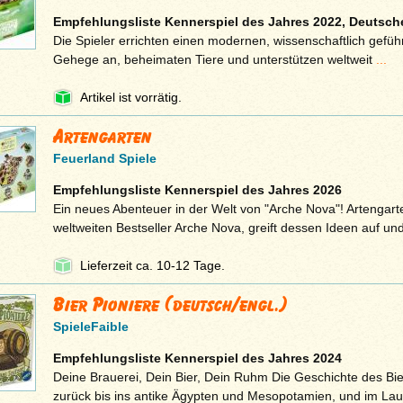
Empfehlungsliste Kennerspiel des Jahres 2022, Deutsche
Die Spieler errichten einen modernen, wissenschaftlich gefüh
Gehege an, beheimaten Tiere und unterstützen weltweit
...
Artikel ist vorrätig.
Artengarten
Feuerland Spiele
Empfehlungsliste Kennerspiel des Jahres 2026
Ein neues Abenteuer in der Welt von "Arche Nova"! Artengart
weltweiten Bestseller Arche Nova, greift dessen Ideen auf un
Lieferzeit ca. 10-12 Tage.
Bier Pioniere (deutsch/engl.)
SpieleFaible
Empfehlungsliste Kennerspiel des Jahres 2024
Deine Brauerei, Dein Bier, Dein Ruhm Die Geschichte des Bie
zurück bis ins antike Ägypten und Mesopotamien, und im La