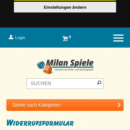
Einstellungen ändern
0
Login
Naviga
Widerrufsformular