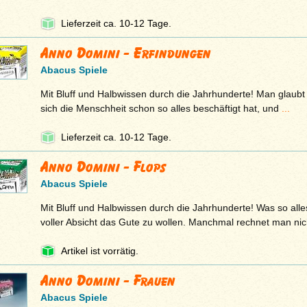
Lieferzeit ca. 10-12 Tage.
Anno Domini - Erfindungen
Abacus Spiele
Mit Bluff und Halbwissen durch die Jahrhunderte! Man glaubt 
sich die Menschheit schon so alles beschäftigt hat, und
...
Lieferzeit ca. 10-12 Tage.
Anno Domini - Flops
Abacus Spiele
Mit Bluff und Halbwissen durch die Jahrhunderte! Was so alle
voller Absicht das Gute zu wollen. Manchmal rechnet man ni
Artikel ist vorrätig.
Anno Domini - Frauen
Abacus Spiele