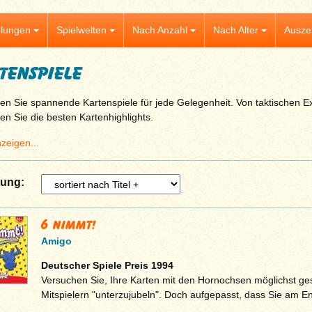
lungen
Spielwelten
Nach Anzahl
Nach Alter
Ausze
tenspiele
en Sie spannende Kartenspiele für jede Gelegenheit. Von taktischen Ex
den Sie die besten Kartenhighlights.
zeigen...
rung:
6 nimmt!
Amigo
Deutscher Spiele Preis 1994
Versuchen Sie, Ihre Karten mit den Hornochsen möglichst ges
Mitspielern "unterzujubeln". Doch aufgepasst, dass Sie am En