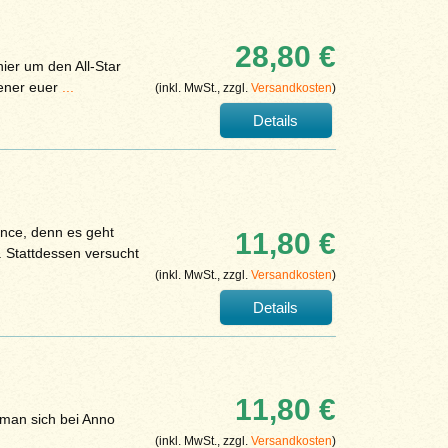
28,80 €
ier um den All-Star
sener euer
...
(inkl. MwSt., zzgl.
Versandkosten
)
Details
nce, denn es geht
11,80 €
 Stattdessen versucht
(inkl. MwSt., zzgl.
Versandkosten
)
Details
11,80 €
 man sich bei Anno
(inkl. MwSt., zzgl.
Versandkosten
)