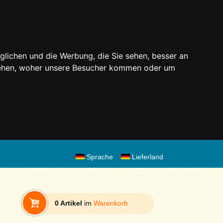
glichen und die Werbung, die Sie sehen, besser an
stehen, woher unsere Besucher kommen oder um
Sprache
Lieferland
0 Artikel
im
Warenkorb