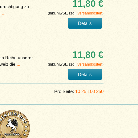
11,80 €
berechtigung zu
n
...
(inkl. MwSt., zzgl.
Versandkosten
)
Details
11,80 €
ten Reihe unserer
weiz die
...
(inkl. MwSt., zzgl.
Versandkosten
)
Details
Pro Seite:
10
25
100
250