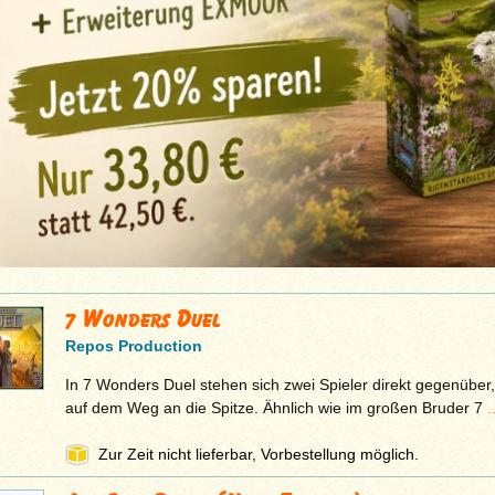
7 Wonders Duel
Repos Production
In 7 Wonders Duel stehen sich zwei Spieler direkt gegenüber, 
auf dem Weg an die Spitze. Ähnlich wie im großen Bruder 7
.
Zur Zeit nicht lieferbar, Vorbestellung möglich.