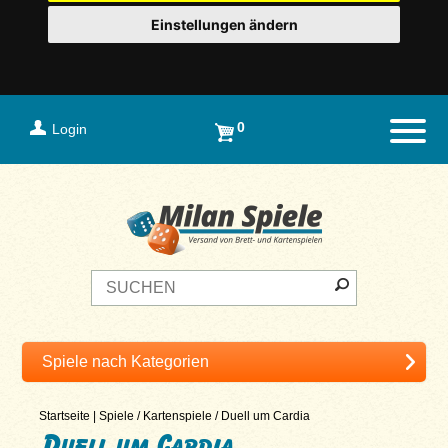
Einstellungen ändern
0
Login
Naviga
Startseite
|
Spiele
/
Kartenspiele
/
Duell um Cardia
Duell um Cardia