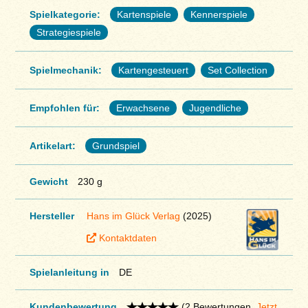
Spielkategorie:
Kartenspiele
Kennerspiele
Strategiespiele
Spielmechanik:
Kartengesteuert
Set Collection
Empfohlen für:
Erwachsene
Jugendliche
Artikelart:
Grundspiel
Gewicht
230 g
Hersteller
Hans im Glück Verlag
(2025)
Kontaktdaten
Spielanleitung in
DE
Kundenbewertung
(2 Bewertungen.
Jetzt