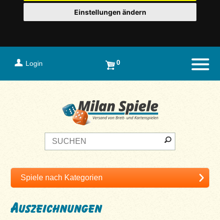
Einstellungen ändern
0
Login
Naviga
Auszeichnungen