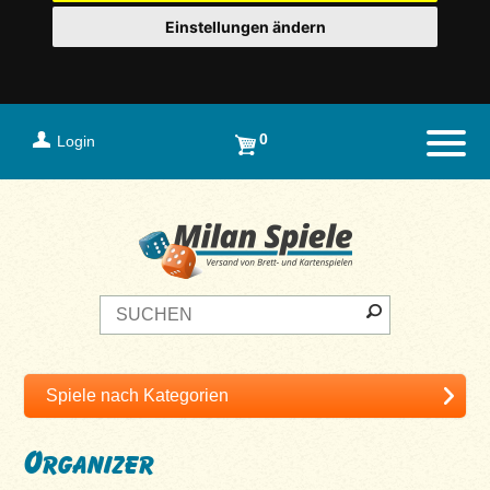
Einstellungen ändern
0
Login
Naviga
Organizer